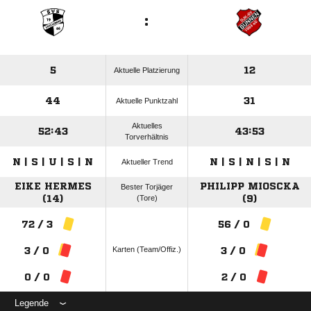
:
5
12
Aktuelle Platzierung
44
31
Aktuelle Punktzahl
Aktuelles
52:43
43:53
Torverhältnis
N | S | U | S | N
N | S | N | S | N
Aktueller Trend
EIKE HERMES
PHILIPP MIOSCKA
Bester Torjäger
(14)
(Tore)
(9)
72 / 3
56 / 0
Karten (Team/Offiz.)
3 / 0
3 / 0
0 / 0
2 / 0
Legende