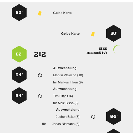
50’
Gelbe Karte
50’
Gelbe Karte

:


 
62’
Auswechslung
64’
  
für
  
Auswechslung
64’
  
für
  
Auswechslung
64’
  
für
  