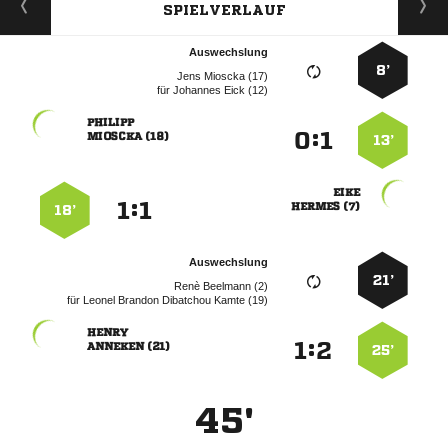
SPIELVERLAUF
Auswechslung
8’
  
für
  

:


 
13’

:


 
18’
Auswechslung
21’
  
für
    

:


 
25’
45'