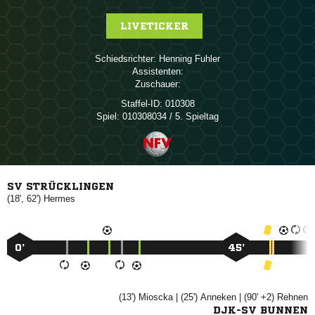
LIVETICKER
Schiedsrichter:
 
Assistenten:
Zuschauer:
Staffel-ID:
010308
Spiel:
010308034 / 5. Spieltag
SV STRÜCKLINGEN
(18', 62')

0’
45’
(13')

| (25')

| (90' +2)

DJK-SV BUNNEN