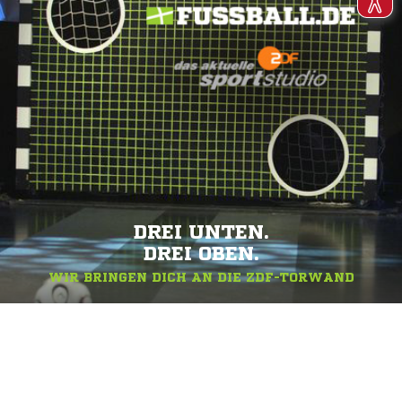
DREI UNTEN.
DREI OBEN.
WIR BRINGEN DICH AN DIE ZDF-TORWAND