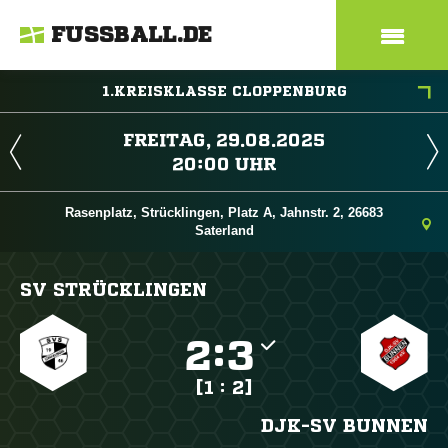
FUSSBALL.DE
1.KREISKLASSE CLOPPENBURG
 
 
Rasenplatz, Strücklingen, Platz A, Jahnstr. 2, 26683
Saterland
SV STRÜCKLINGEN

:

[1 : 2]
DJK-SV BUNNEN