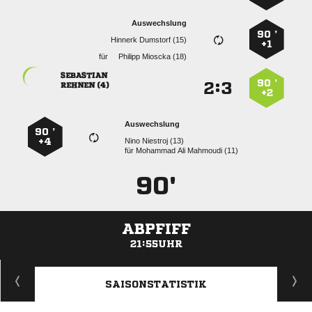
Auswechslung
90 ’
  
+1
für
  

90 ’
:


 
+2
Auswechslung
90 ’
+4
  
für
   
90'
ABPFIFF
21:55UHR
ANZEIGE
SAISONSTATISTIK