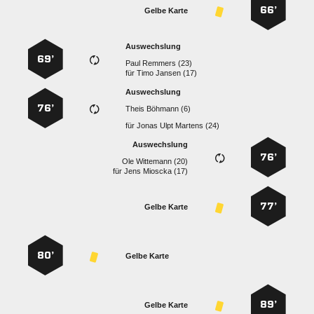
66’
Gelbe Karte
Auswechslung
69’
  
für
  
Auswechslung
76’
  
für
   
Auswechslung
76’
  
für
  
77’
Gelbe Karte
80’
Gelbe Karte
89’
Gelbe Karte