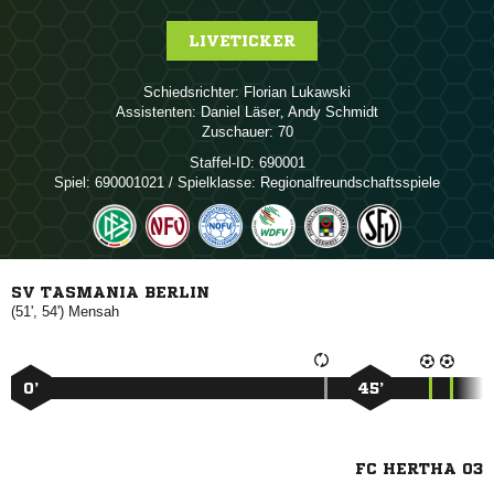
LIVETICKER
Schiedsrichter:
 
Assistenten:
 
,  
Zuschauer:
70
Staffel-ID:
690001
Spiel:
690001021 / Spielklasse: Regionalfreundschaftsspiele
SV TASMANIA BERLIN
(51', 54')

0’
45’
FC HERTHA 03