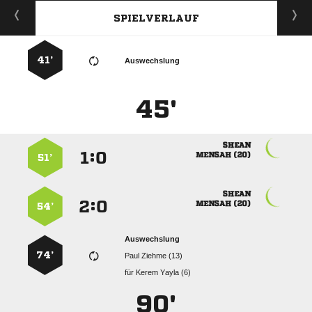
SPIELVERLAUF
41’
Auswechslung
45'

:


 
51’

:


 
54’
Auswechslung
74’
  
für
  
90'