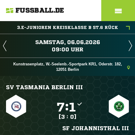
FUSSBALL.DE
3.E-JUNIOREN KREISKLASSE B ST.6 RÜCK
 
 
Kunstrasenplatz, W.-Seelenb.-Sportpark KR1, Oderstr. 182,
12051 Berlin
SV TASMANIA BERLIN III

:

[3 : 0]
SF JOHANNISTHAL III