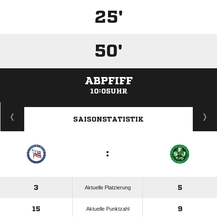
25'
50'
ABPFIFF
10:05UHR
ANZEIGE
SAISONSTATISTIK
:
3
5
Aktuelle Platzierung
15
9
Aktuelle Punktzahl