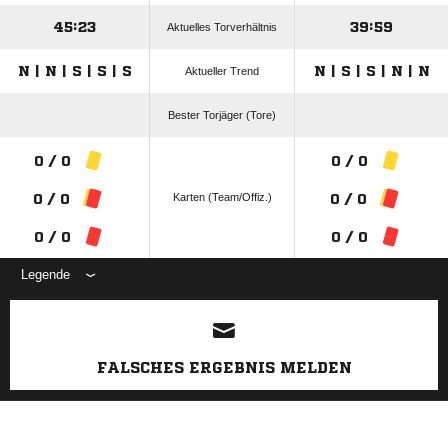
45:23
39:59
Aktuelles Torverhältnis
N | N | S | S | S
N | S | S | N | N
Aktueller Trend
Bester Torjäger (Tore)
0 / 0
0 / 0
Karten (Team/Offiz.)
0 / 0
0 / 0
0 / 0
0 / 0
Legende
ANZEIGE
FALSCHES ERGEBNIS MELDEN