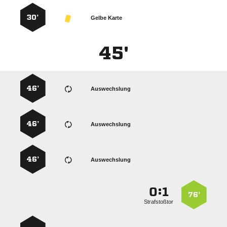
30’
Gelbe Karte
45'
46’
Auswechslung
46’
Auswechslung
46’
Auswechslung
:


76’
Strafstoßtor