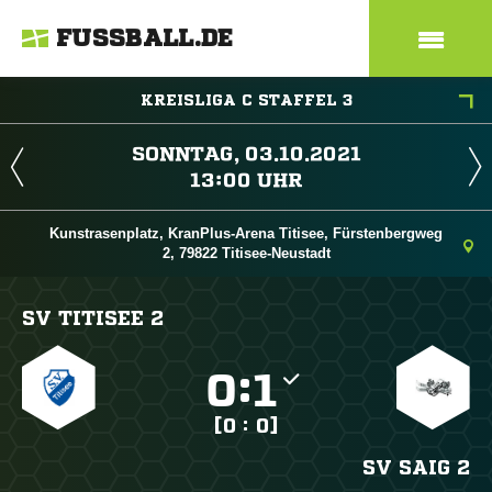
FUSSBALL.DE
KREISLIGA C STAFFEL 3
 
 
Kunstrasenplatz, KranPlus-Arena Titisee, Fürstenbergweg
2, 79822 Titisee-Neustadt
SV TITISEE 2

:

[0 : 0]
SV SAIG 2