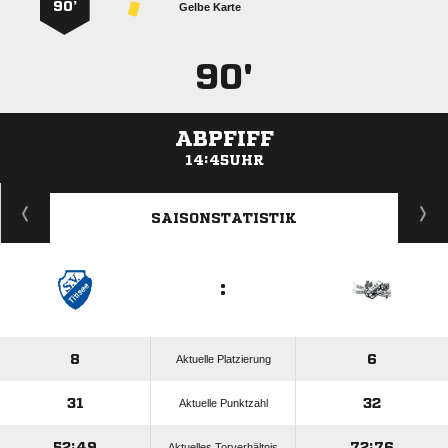
90’
Gelbe Karte
90'
ABPFIFF
14:45UHR
ANZEIGE
SAISONSTATISTIK
:
8
6
Aktuelle Platzierung
31
32
Aktuelle Punktzahl
52:49
72:76
Aktuelles Torverhältnis