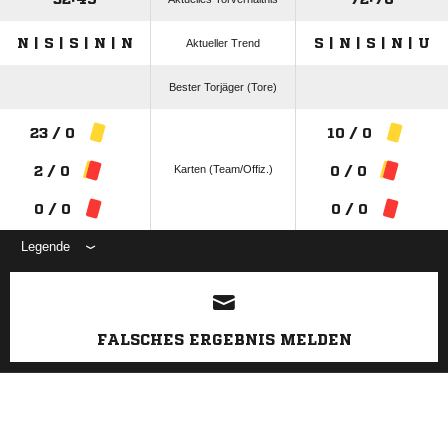
N | S | S | N | N
S | N | S | N | U
Aktueller Trend
Bester Torjäger (Tore)
23 / 0
10 / 0
Karten (Team/Offiz.)
2 / 0
0 / 0
0 / 0
0 / 0
Legende
ANZEIGE
FALSCHES ERGEBNIS MELDEN