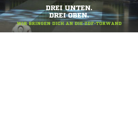
DREI UNTEN.
DREI OBEN.
WIR BRINGEN DICH AN DIE ZDF-TORWAND