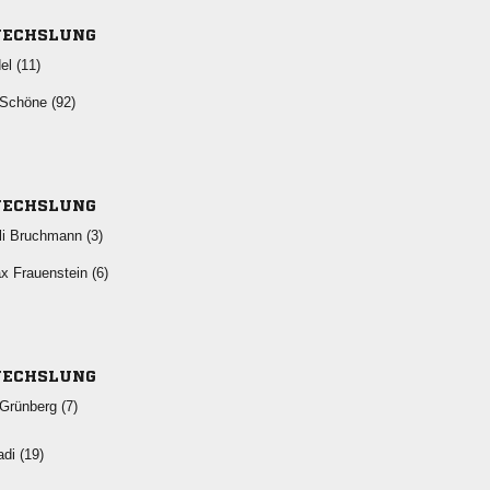
ECHSLUNG
 
  
ECHSLUNG
  
  
ECHSLUNG
 
 