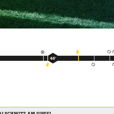
45’
ALSCHWITZ AM GIPFEL