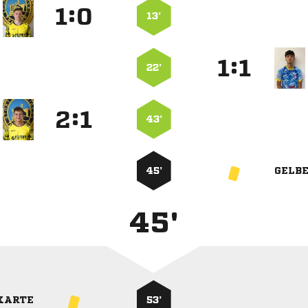
:


13’
:


22’
:


43’
45’
GELB
45'
KARTE
53’