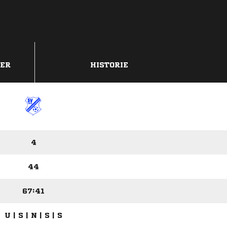
DER
HISTORIE
4
44
67:41
U | S | N | S | S