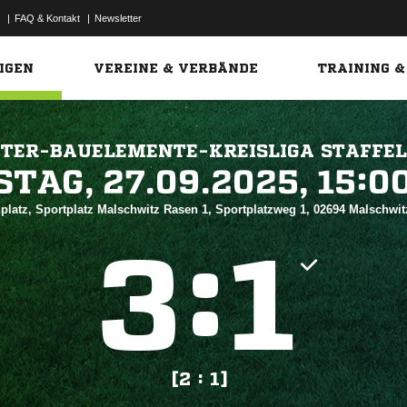
|
FAQ & Kontakt
|
Newsletter
Link
IGEN
VEREINE & VERBÄNDE
TRAINING &
HTER-BAUELEMENTE-KREISLIGA STAFFEL
 


platz, Sportplatz Malschwitz Rasen 1, Sportplatzweg 1, 02694 Malschwi
:


[2 : 1]