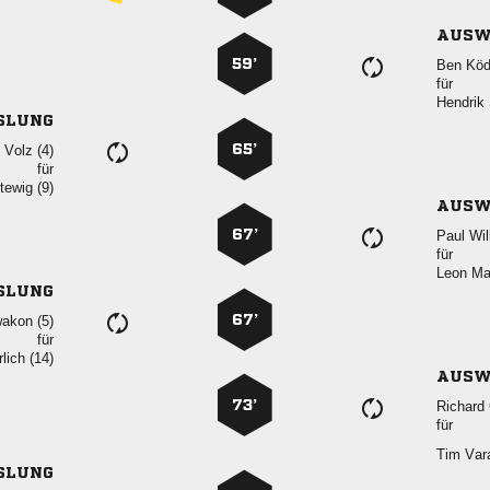
AUSW
59’
 
für

SLUNG
65’
  
für
 
AUSW
67’
 
für
 
SLUNG
67’
 
für
 
AUSW
73’
 
für
 
SLUNG