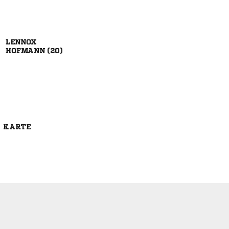

 
E KARTE