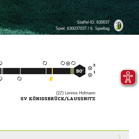
Staffel-ID:
630037
Spiel:
630037037 / 6. Spieltag

90’

(22')


SV KÖNIGSBRÜCK/LAUSSNITZ