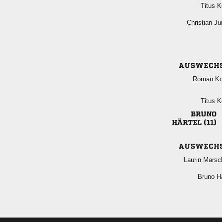
 
 
AUSWECH
 
 

 
AUSWECH
 
 