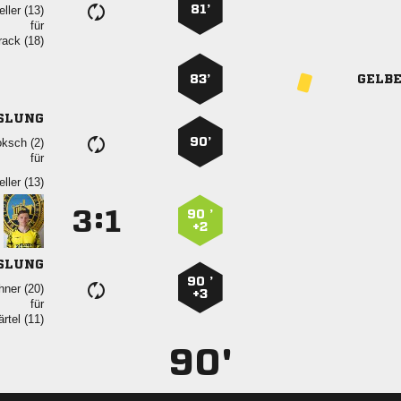
81’
 
für
 
83’
GELB
SLUNG
90’
 
für
 
:


90 ’
+2
SLUNG
90 ’
 
+3
für
 
90'