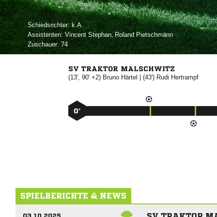
Schiedsrichter:

Assistenten:
 
,  
Zuschauer:
74
SV TRAKTOR MALSCHWITZ
(13', 90' +2)


| (43')


0’
SPIELBERICHTE & NEWS
SV TRAKTOR M
03.10.2025