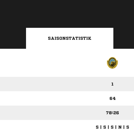
SAISONSTATISTIK
1
64
78:26
S | S | S | N | S