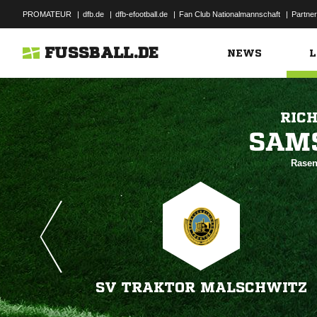
PROMATEUR
|
dfb.de
|
dfb-efootball.de
|
Fan Club Nationalmannschaft
|
Partner
FUSSBALL.DE
NEWS
L
RIC

Rasen
SV TRAKTOR MALSCHWITZ