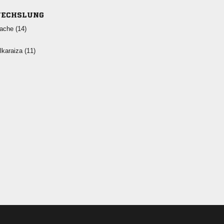
ECHSLUNG
 
 