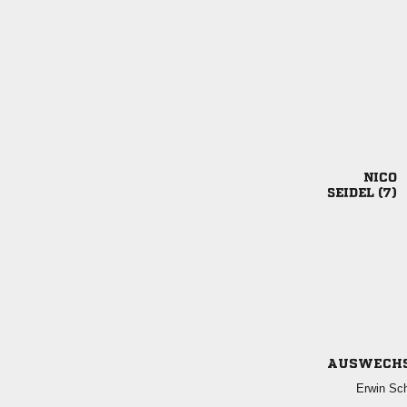

 
AUSWECH
 