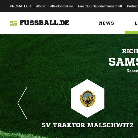
PROMATEUR
|
dfb.de
|
dfb-efootball.de
|
Fan Club Nationalmannschaft
|
Partner
FUSSBALL.DE
NEWS
L
RIC

Rasen
SV TRAKTOR MALSCHWITZ