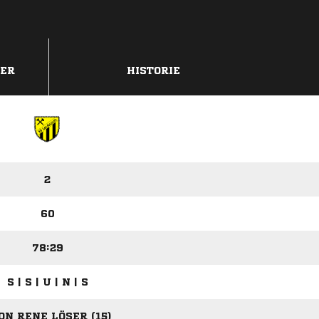
DER
HISTORIE
2
60
78:29
S | S | U | N | S
ON RENE LÖSER (15)