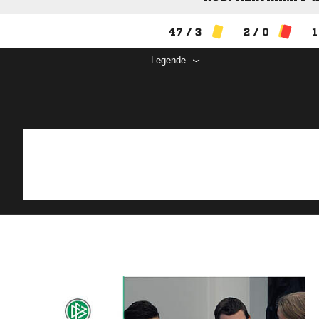
47 / 3
2 / 0
1
Legende