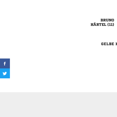

 
GELBE 