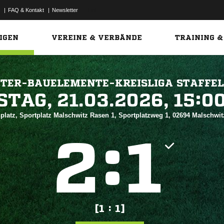
|
FAQ & Kontakt
|
Newsletter
Link
IGEN
VEREINE & VERBÄNDE
TRAINING &
HTER-BAUELEMENTE-KREISLIGA STAFFEL
 


platz, Sportplatz Malschwitz Rasen 1, Sportplatzweg 1, 02694 Malschwi
:


[1 : 1]