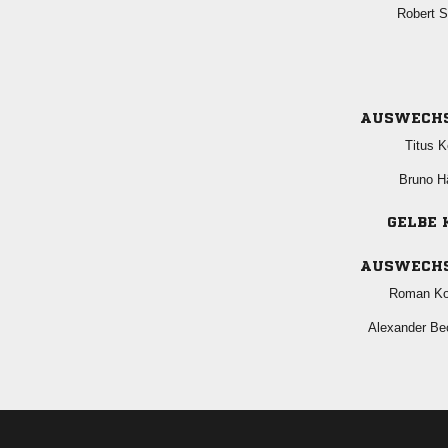
 
AUSWECH
 
 
GELBE 
AUSWECH
 
 