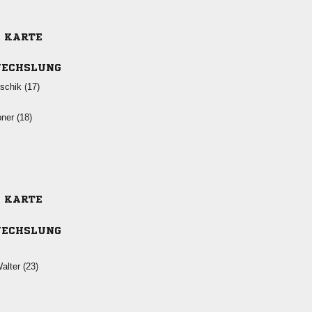
E KARTE
ECHSLUNG
 
 
E KARTE
ECHSLUNG
 