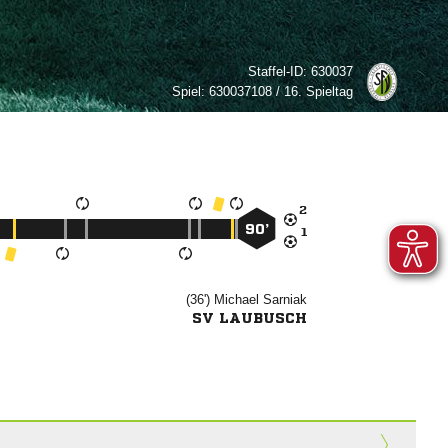
Staffel-ID:
630037
Spiel:
630037108 / 16. Spieltag

90’

(36')


SV LAUBUSCH