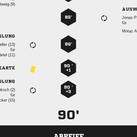
 
AUSW
85’
 
für
 
SLUNG
86’
 
für
 
90 ’
KARTE
+1
SLUNG
90 ’
 
+3
für
 
90'
ABPFIFF