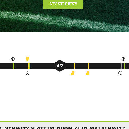
LIVETICKER
45’
LSCHWITZ SIEGT IM TOPSPIEL IN MALSCHWITZ