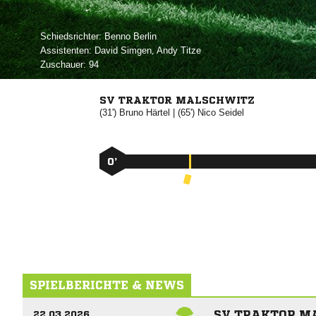
Schiedsrichter:
 
Assistenten:
 
,  
Zuschauer:
94
SV TRAKTOR MALSCHWITZ
(31')


| (65')


0’
SPIELBERICHTE & NEWS
SV TRAKTOR MA
22.03.2026