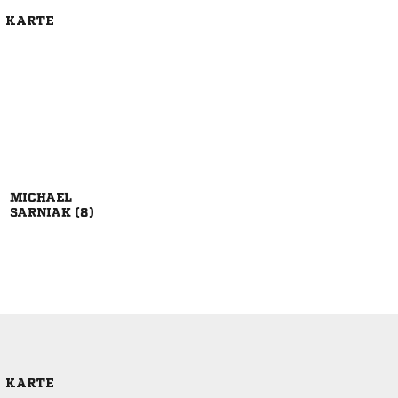
E KARTE

 
E KARTE