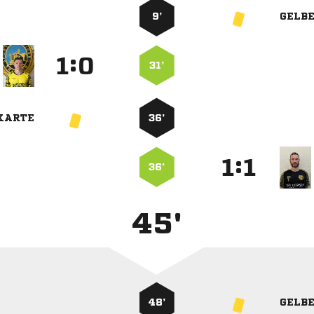
9’
GELB
:


31’
KARTE
36’
:


36’
45'
48’
GELB