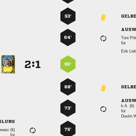
53’
GELB
AUSW
64’
 
für
 
:


65’
68’
GELB
AUSW
k.A. (6)
73’
für
 
SLUNG
75’
 
für