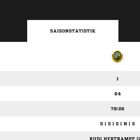
SAISONSTATISTIK
1
64
78:26
S | S | S | N | S
RUDI HERTRAMPF (2