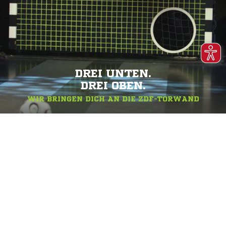
DREI UNTEN.
DREI OBEN.
WIR BRINGEN DICH AN DIE ZDF-TORWAND