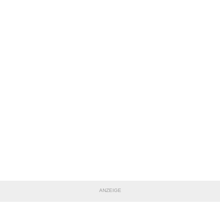
ANZEIGE