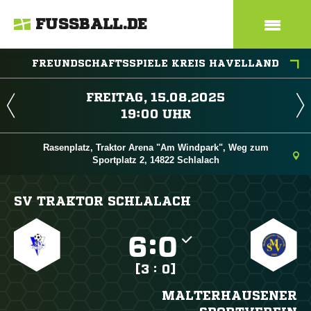
FUSSBALL.DE
FREUNDSCHAFTSSPIELE KREIS HAVELLAND
 
 
Rasenplatz, Traktor Arena "Am Windpark", Weg zum
Sportplatz 2, 14822 Schlalach
SV TRAKTOR SCHLALACH

:

[3 : 0]
MALTERHAUSENER