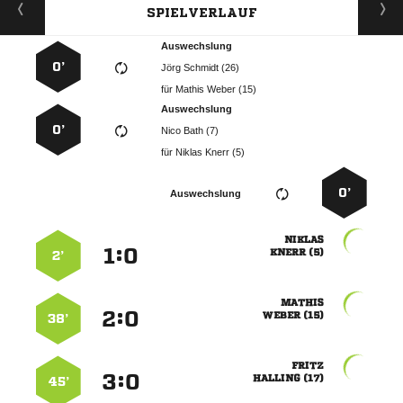
SPIELVERLAUF
Auswechslung
0’
  
für
  
Auswechslung
0’
  
für
  
0’
Auswechslung

:


 
2’

:


 
38’

:


 
45’