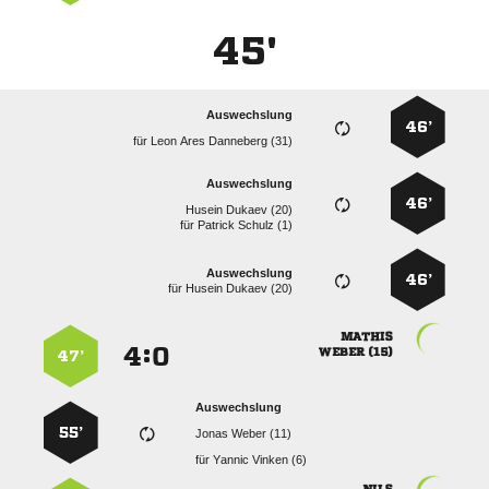
45'
Auswechslung
46’
für
   
Auswechslung
46’
  
für
  
Auswechslung
46’
für
  

:


 
47’
Auswechslung
55’
  
für
  