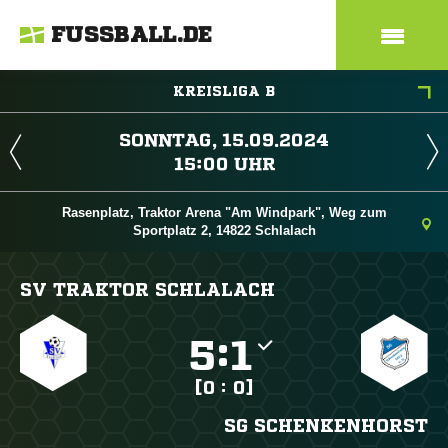
FUSSBALL.DE
KREISLIGA B
 
 
Rasenplatz, Traktor Arena "Am Windpark", Weg zum
Sportplatz 2, 14822 Schlalach
SV TRAKTOR SCHLALACH

:

[0 : 0]
SG SCHENKENHORST