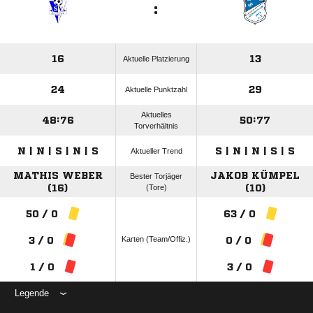
:
16
13
Aktuelle Platzierung
24
29
Aktuelle Punktzahl
Aktuelles
48:76
50:77
Torverhältnis
N | N | S | N | S
S | N | N | S | S
Aktueller Trend
MATHIS WEBER
JAKOB KÜMPEL
Bester Torjäger
(16)
(Tore)
(10)
50 / 0
63 / 0
Karten (Team/Offiz.)
3 / 0
0 / 0
1 / 0
3 / 0
Legende