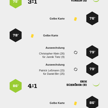
:


 
75’
76’
Gelbe Karte
78’
Gelbe Karte
Auswechslung
79’
  
für
  
Auswechslung
79’
  
für
  

:


 
86’
86’
Gelbe Karte