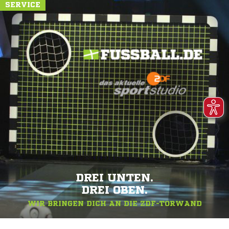
SERVICE
DREI UNTEN.
DREI OBEN.
WIR BRINGEN DICH AN DIE ZDF-TORWAND