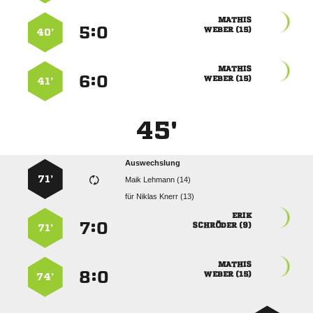

:


 
40’

:


 
41’
45'
Auswechslung
71’
  
für
  

:


 
71’

:


 
74’