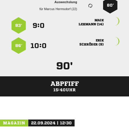
Auswechslung
80’
für
  

:


 
83’

:


 
86’
90'
ABPFIFF
15:40UHR
ANZEIGE
MAGAZIN
22.09.2024 | 12:30