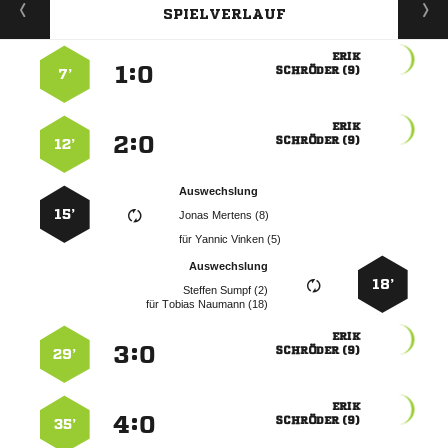
SPIELVERLAUF

:


 
7’

:


 
12’
Auswechslung
15’
  
für
  
Auswechslung
18’
  
für
  

:


 
29’

:


 
35’