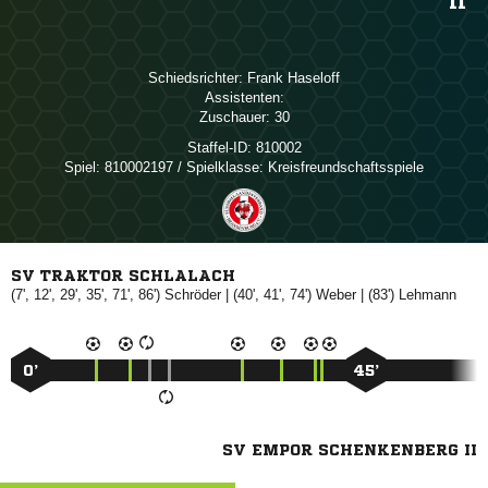
II
Schiedsrichter:
 
Assistenten:
Zuschauer:
30
Staffel-ID:
810002
Spiel:
810002197 / Spielklasse: Kreisfreundschaftsspiele
SV TRAKTOR SCHLALACH
(7', 12', 29', 35', 71', 86')

| (40', 41', 74')

| (83')

0’
45’
SV EMPOR SCHENKENBERG II