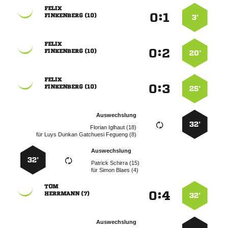

:


 
3’

:


 
20’

:


 
25’
Auswechslung
32’
  
für
    
Auswechslung
32’
  
für
  

:


 
32’
Auswechslung