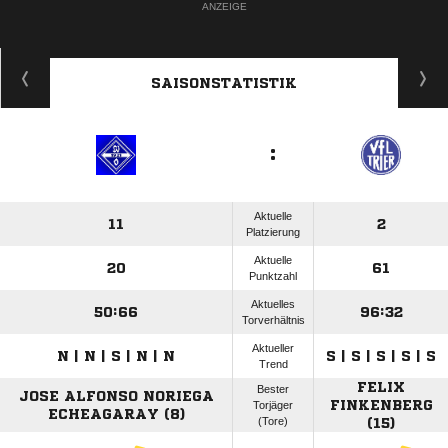
ANZEIGE
SAISONSTATISTIK
:
Aktuelle
11
2
Platzierung
Aktuelle
20
61
Punktzahl
Aktuelles
50:66
96:32
Torverhältnis
Aktueller
N | N | S | N | N
S | S | S | S | S
Trend
FELIX
Bester
JOSE ALFONSO NORIEGA
FINKENBERG
Torjäger
ECHEAGARAY (8)
(Tore)
(15)