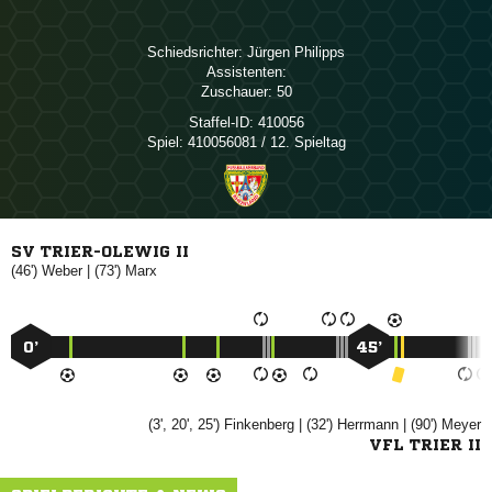
Schiedsrichter:
 
Assistenten:
Zuschauer:
50
Staffel-ID:
410056
Spiel:
410056081 / 12. Spieltag
SV TRIER-OLEWIG II
(46')

| (73')

0’
45’
(3', 20', 25')

| (32')

| (90')

VFL TRIER II