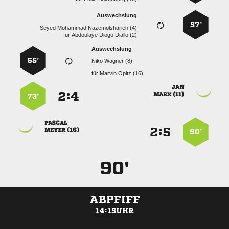
Auswechslung
57’
   
für
   
Auswechslung
65’
  
für
  

:


 
73’

:


 
90’
90'
ABPFIFF
14:15UHR