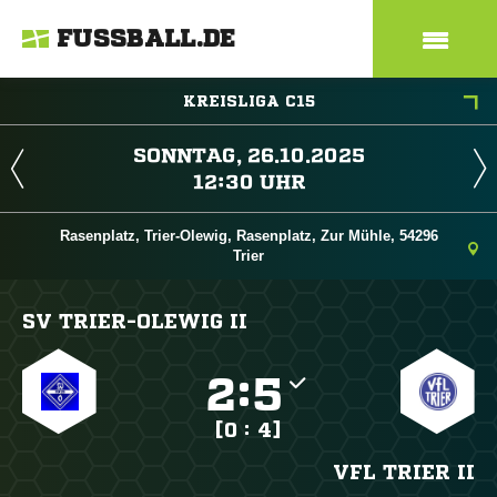
FUSSBALL.DE
KREISLIGA C15
 
 
Rasenplatz, Trier-Olewig, Rasenplatz, Zur Mühle, 54296
Trier
SV TRIER-OLEWIG II

:

[0 : 4]
VFL TRIER II