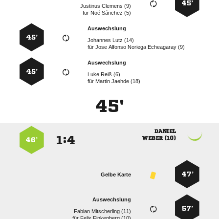
45’
  
für
  
Auswechslung
45’
  
für
    
Auswechslung
45’
  
für
  
45'

:


 
46’
47’
Gelbe Karte
Auswechslung
57’
  
für
  