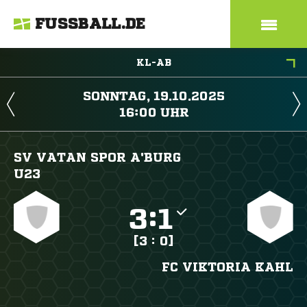
FUSSBALL.DE
KL-AB
 
 
SV VATAN SPOR A'BURG
U23

:

[3 : 0]
FC VIKTORIA KAHL