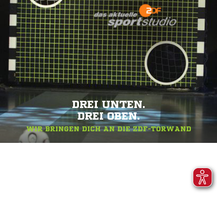
DREI UNTEN.
DREI OBEN.
WIR BRINGEN DICH AN DIE ZDF-TORWAND