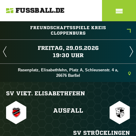
FUSSBALL.DE
FREUNDSCHAFTSSPIELE KREIS
CLOPPENBURG
 
 
Rasenplatz, Elisabethfehn, Platz A, Schleusenstr. 4 a,
26676 Barßel
SV VIKT. ELISABETHFEHN
AUSFALL
SV STRÜCKLINGEN