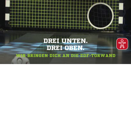
DREI UNTEN.
DREI OBEN.
WIR BRINGEN DICH AN DIE ZDF-TORWAND