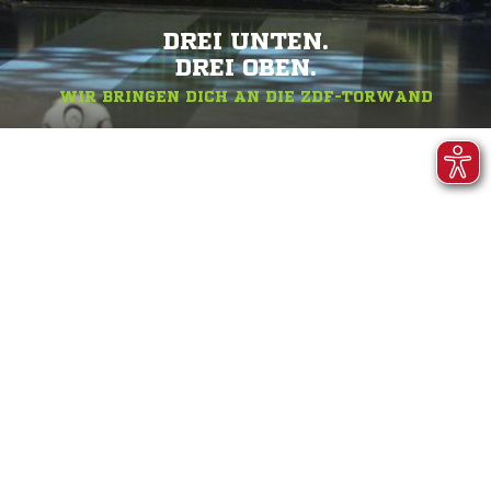
DREI UNTEN.
DREI OBEN.
WIR BRINGEN DICH AN DIE ZDF-TORWAND