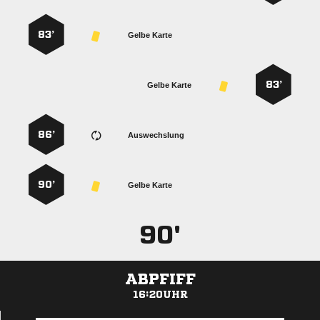
83’
Gelbe Karte
83’
Gelbe Karte
86’
Auswechslung
90’
Gelbe Karte
90'
ABPFIFF
16:20UHR
ANZEIGE