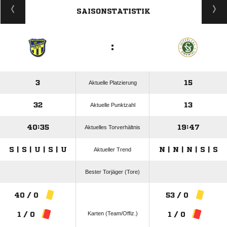
SAISONSTATISTIK
:
3
15
Aktuelle Platzierung
32
13
Aktuelle Punktzahl
40:35
19:47
Aktuelles Torverhältnis
S | S | U | S | U
N | N | N | S | S
Aktueller Trend
Bester Torjäger (Tore)
40 / 0
53 / 0
Karten (Team/Offiz.)
1 / 0
1 / 0