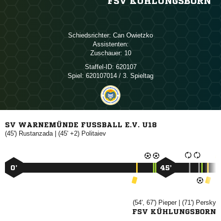
FSV KÜHLUNGSBORN
Schiedsrichter:
 
Assistenten:
Zuschauer:
10
Staffel-ID:
620107
Spiel:
620107014 / 3. Spieltag
SV WARNEMÜNDE FUSSBALL E.V. U18
(45')

| (45' +2)

0’
45’
(54', 67')

| (71')

FSV KÜHLUNGSBORN