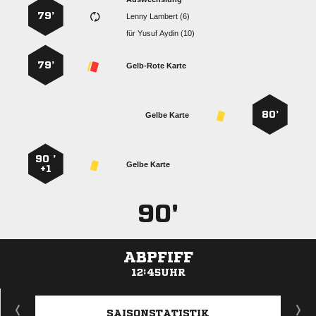
79’
  
für
  
79’
Gelb-Rote Karte
80’
Gelbe Karte
90 ’
Gelbe Karte
+1
90'
ABPFIFF
12:45UHR
ANZEIGE
SAISONSTATISTIK