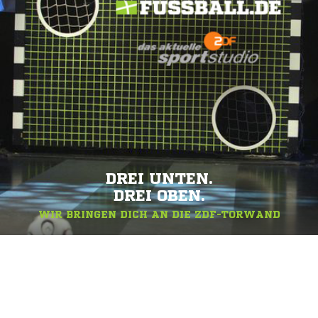
DREI UNTEN.
DREI OBEN.
WIR BRINGEN DICH AN DIE ZDF-TORWAND