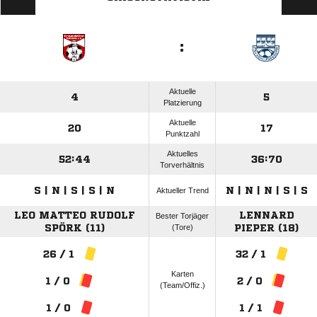
:
Aktuelle
4
5
Platzierung
Aktuelle
20
17
Punktzahl
Aktuelles
52:44
36:70
Torverhältnis
S | N | S | S | N
N | N | N | S | S
Aktueller Trend
LEO MATTEO RUDOLF
LENNARD
Bester Torjäger
SPÖRK (11)
(Tore)
PIEPER (18)
26 / 1
32 / 1
Karten
1 / 0
2 / 0
(Team/Offiz.)
1 / 0
1 / 1