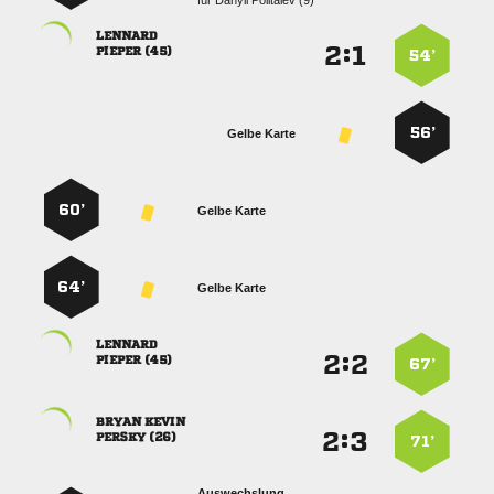
für
  

:


 
54’
56’
Gelbe Karte
60’
Gelbe Karte
64’
Gelbe Karte

:


 
67’
 
:


 
71’
Auswechslung