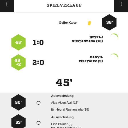
SPIELVERLAUF
38’
Gelbe Karte

:


 
45’

45 ’
:


 
+2
45'
Auswechslung
50’
   
für
  
Auswechslung
53’
  