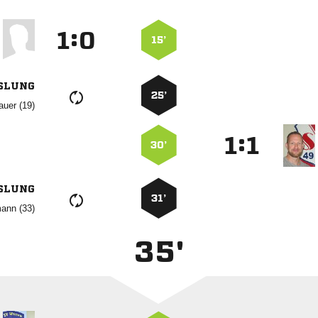
:


15’
SLUNG
25’
 
:


30’
SLUNG
31’
 
35'