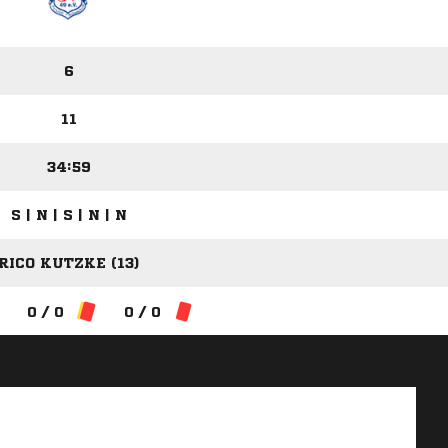
6
11
34:59
S | N | S | N | N
RICO KUTZKE (13)
0 / 0
0 / 0