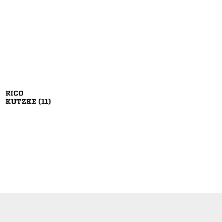

 