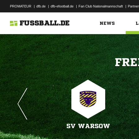
PROMATEUR
|
dfb.de
|
dfb-efootball.de
|
Fan Club Nationalmannschaft
|
Partner
FUSSBALL.DE
NEWS
L

SV WARSOW