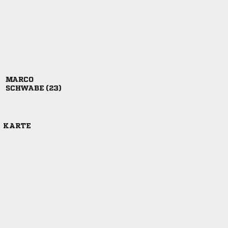

 
E KARTE