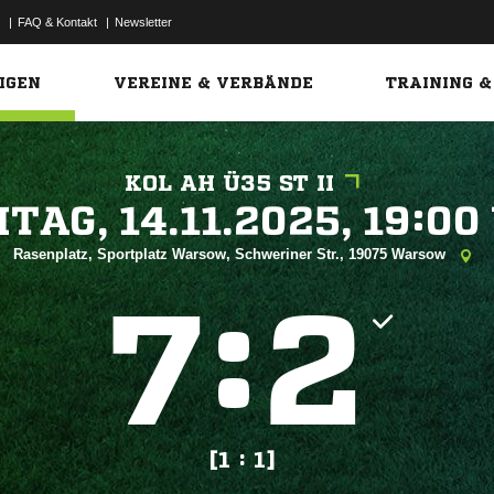
|
FAQ & Kontakt
|
Newsletter
Link
IGEN
VEREINE & VERBÄNDE
TRAINING &
KOL AH Ü35 ST II
 


Rasenplatz, Sportplatz Warsow, Schweriner Str., 19075 Warsow
:


[1 : 1]