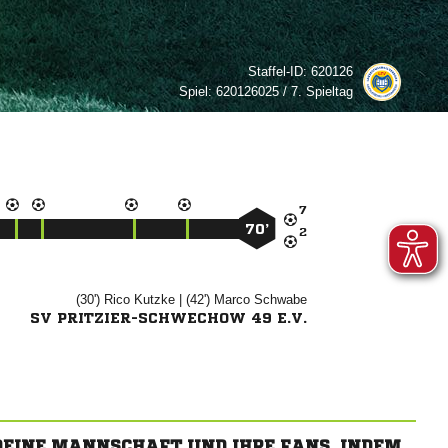
Staffel-ID:
620126
Spiel:
620126025 / 7. Spieltag

70’

(30')


| (42')


SV PRITZIER-SCHWECHOW 49 E.V.
 DEINE MANNSCHAFT UND IHRE FANS, INDEM