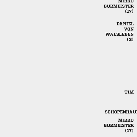











