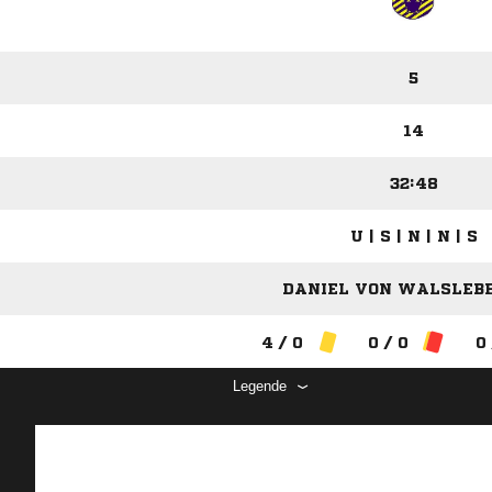
5
14
32:48
U | S | N | N | S
DANIEL VON WALSLEBE
4 / 0
0 / 0
0 
Legende