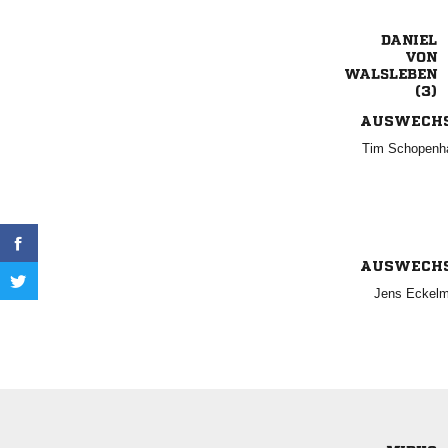




AUSWECH
 
AUSWECH
 