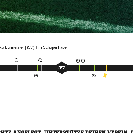


| (53')


35’
CHTE ANGELEGT. UNTERSTÜTZE DEINEN VEREIN,