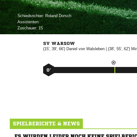
Schiedsrichter:
 
Assistenten:
Zuschauer:
15
SV WARSOW
(15', 39', 66')

 
| (38', 55', 62')

0’
SPIELBERICHTE & NEWS
ES WURDEN LEIDER NOCH KEINE SPIELBERI