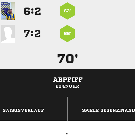
:


62’
:


66’
70'
ABPFIFF
20:27UHR
ANZEIGE
SAISONVERLAUF
SPIELE GEGENEINAN