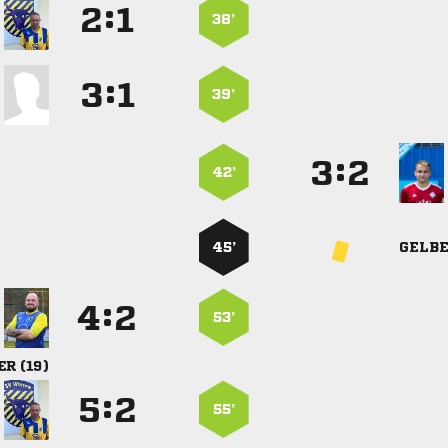
:


38’
:


39’
:


42’
45’
GELB
:


53’
 
:


55’