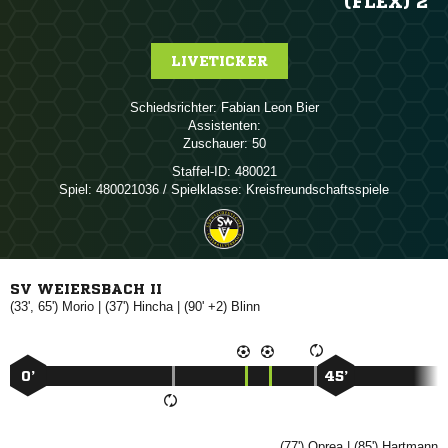
(FLEX) 2
LIVETICKER
Schiedsrichter:
  
Assistenten:
Zuschauer:
50
Staffel-ID:
480021
Spiel:
480021036 / Spielklasse: Kreisfreundschaftsspiele
SV WEIERSBACH II
(33', 65')

| (37')

| (90' +2)

0’
45’
(77')

| (85')
