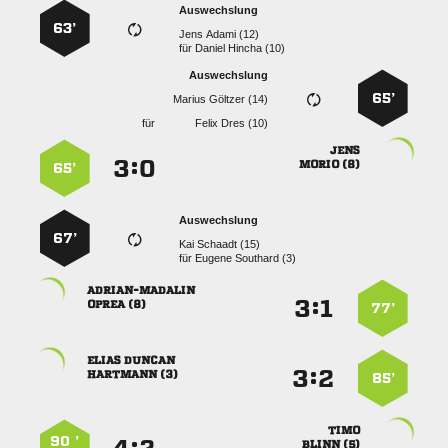
Auswechslung
63’
  
für
  
Auswechslung
65’
  
für
  

:


 
65’
Auswechslung
67’
  
für
  

:


 
77’
 
:


 
85’

90 ’
 