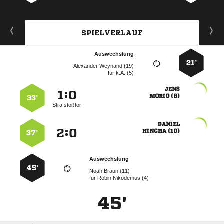
SPIELVERLAUF
Auswechslung
21’
  
für
k.A. (5)

:


 
33’
Strafstoßtor

:


 
37’
Auswechslung
45’
  
für
  
45'