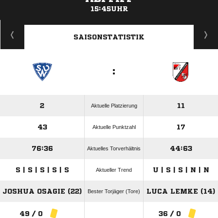
15:45UHR
ANZEIGE
SAISONSTATISTIK
:
2
11
Aktuelle Platzierung
43
17
Aktuelle Punktzahl
76:36
44:63
Aktuelles Torverhältnis
S | S | S | S | S
U | S | S | N | N
Aktueller Trend
JOSHUA OSAGIE (22)
LUCA LEMKE (14)
Bester Torjäger (Tore)
49 / 0
36 / 0