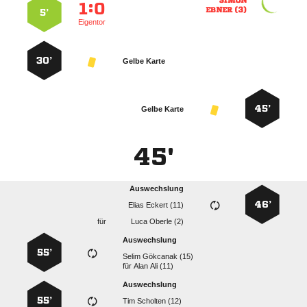

:


 
5’
Eigentor
30’
Gelbe Karte
45’
Gelbe Karte
45'
Auswechslung
46’
  
für
  
Auswechslung
55’
  
für
  
Auswechslung
55’
  