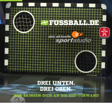
DREI UNTEN.
DREI OBEN.
WIR BRINGEN DICH AN DIE ZDF-TORWAND