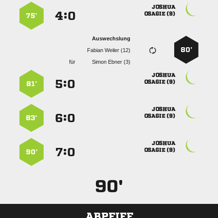

:


 
75’
Auswechslung
80’
  
für
  

:


 
81’

:


 
83’

:


 
90’
90'
ABPFIFF