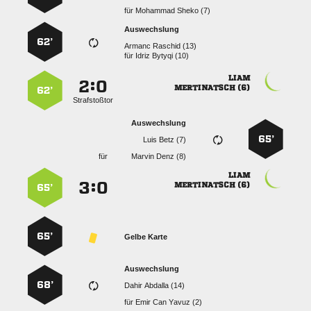
für
  
Auswechslung
62’
  
für
  

:


 
62’
Strafstoßtor
Auswechslung
65’
  
für
  

:


 
65’
65’
Gelbe Karte
Auswechslung
68’
  
für
   