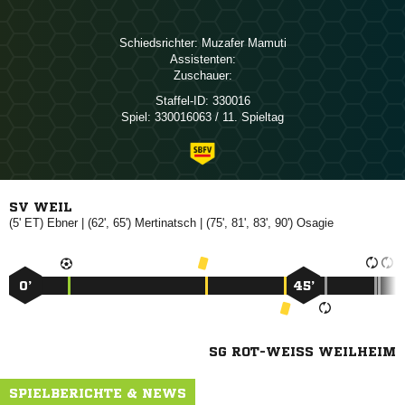
Schiedsrichter:
 
Assistenten:
Zuschauer:
Staffel-ID:
330016
Spiel:
330016063 / 11. Spieltag
SV WEIL
(5' ET)

| (62', 65')

| (75', 81', 83', 90')

0’
45’
SG ROT-WEISS WEILHEIM
SPIELBERICHTE & NEWS