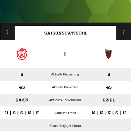
ANZEIGE
SAISONSTATISTIK
:
6
8
Aktuelle Platzierung
45
45
Aktuelle Punktzahl
64:57
62:61
Aktuelles Torverhältnis
U | S | S | N | U
N | N | N | S | U
Aktueller Trend
Bester Torjäger (Tore)