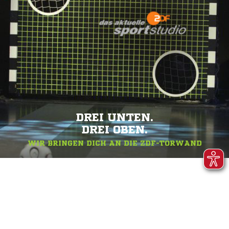
DREI UNTEN.
DREI OBEN.
WIR BRINGEN DICH AN DIE ZDF-TORWAND