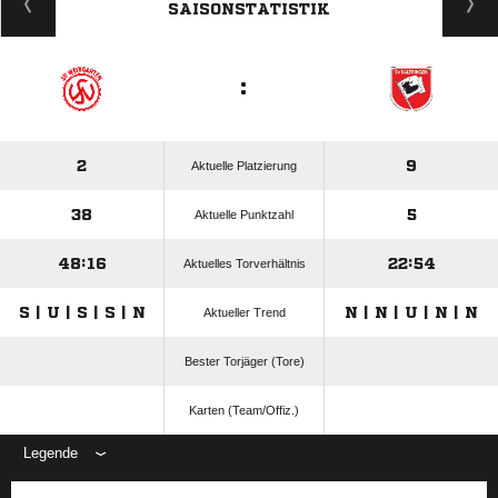
SAISONSTATISTIK
:
2
9
Aktuelle Platzierung
38
5
Aktuelle Punktzahl
48:16
22:54
Aktuelles Torverhältnis
S | U | S | S | N
N | N | U | N | N
Aktueller Trend
Bester Torjäger (Tore)
Karten (Team/Offiz.)
Legende
ANZEIGE