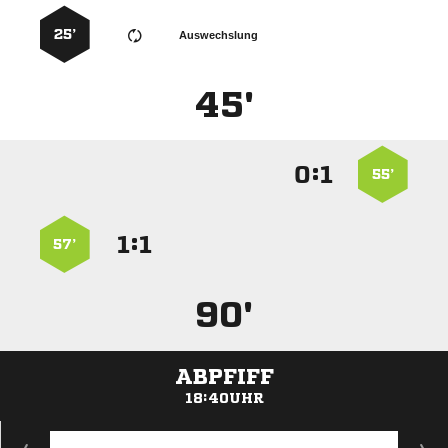
25’
Auswechslung
45'
:


55’
:


57’
90'
ABPFIFF
18:40UHR
ANZEIGE