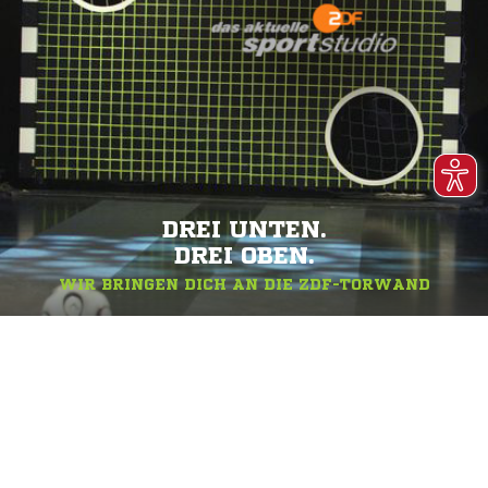
DREI UNTEN.
DREI OBEN.
WIR BRINGEN DICH AN DIE ZDF-TORWAND