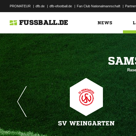
PROMATEUR
|
dfb.de
|
dfb-efootball.de
|
Fan Club Nationalmannschaft
|
Partner
FUSSBALL.DE
NEWS
L

Rase
SV WEINGARTEN