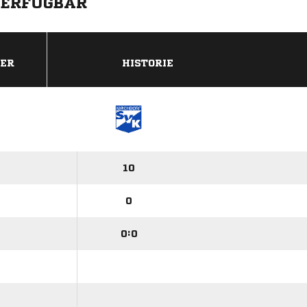
VERFÜGBAR
DER
HISTORIE
10
0
0:0