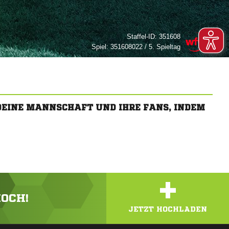
Staffel-ID:
351608
Spiel:
351608022 / 5. Spieltag
 DEINE MANNSCHAFT UND IHRE FANS, INDEM
+
HOCH!
JETZT HOCHLADEN