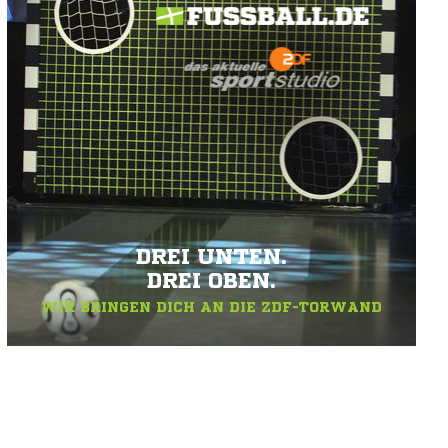
DREI UNTEN.
DREI OBEN.
WIR BRINGEN DICH AN DIE ZDF-TORWAND