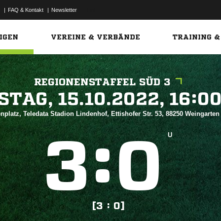
|
FAQ & Kontakt
|
Newsletter
Link
IGEN
VEREINE & VERBÄNDE
TRAINING &
REGIONENSTAFFEL SÜD 3
 


nplatz, Teledata Stadion Lindenhof, Ettishofer Str. 53, 88250 Weingarte
:


U
[3 : 0]