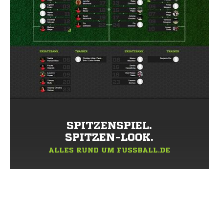
SPITZENSPIEL.
SPITZEN-LOOK.
ALLES RUND UM FUSSBALL.DE