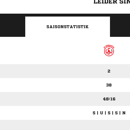
LEIDER S
SAISONSTATISTIK
2
38
48:16
S | U | S | S | N