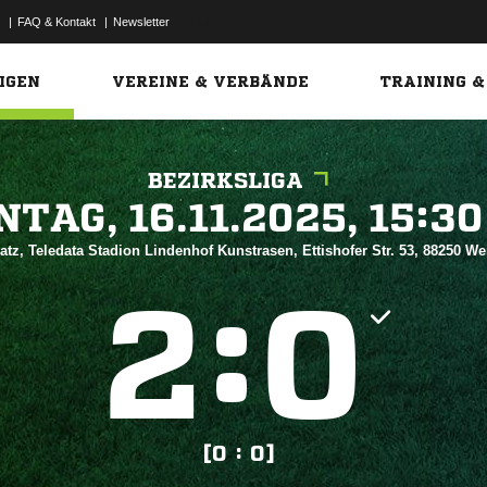
|
FAQ & Kontakt
|
Newsletter
Link
IGEN
VEREINE & VERBÄNDE
TRAINING &
BEZIRKSLIGA
 


atz, Teledata Stadion Lindenhof Kunstrasen, Ettishofer Str. 53, 88250 W
:


[0 : 0]