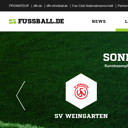
PROMATEUR
|
dfb.de
|
dfb-efootball.de
|
Fan Club Nationalmannschaft
|
Partner
FUSSBALL.DE
NEWS
L

Kunstrasenpl
SV WEINGARTEN