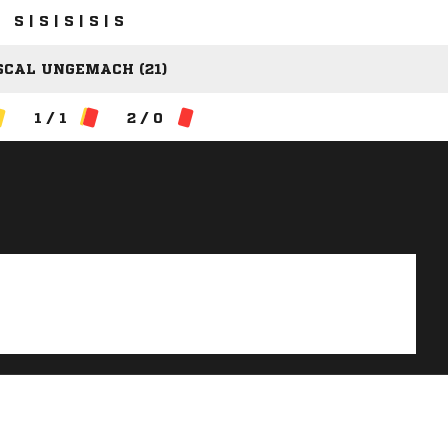
S | S | S | S | S
SCAL UNGEMACH (21)
1 / 1
2 / 0