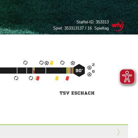
Staffel-ID:
353313
Spiel:
353313137 / 16. Spieltag

90’

TSV ESCHACH