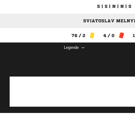
S | S | N | N | S
SVIATOSLAV MELNYK
76 / 2
4 / 0
1
Legende