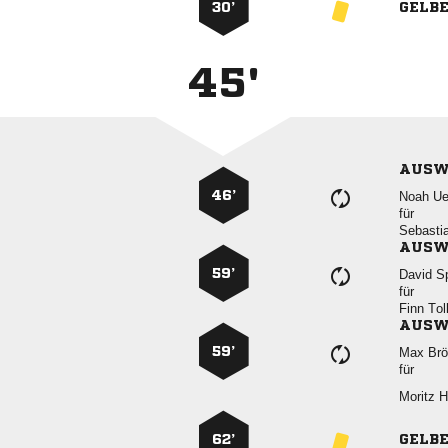
30’
GELB
45'
AUSW
46’
 
für

AUSW
59’
 
für
 
AUSW
59’
 
für
 
62’
GELB