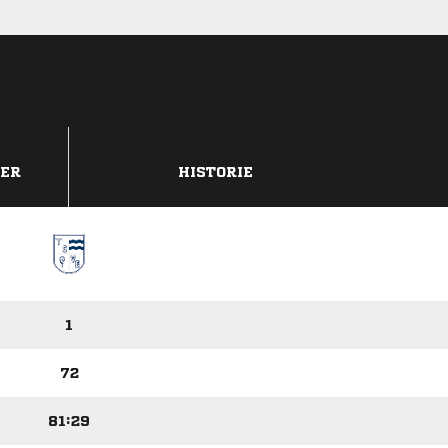
DER
HISTORIE
1
72
81:29