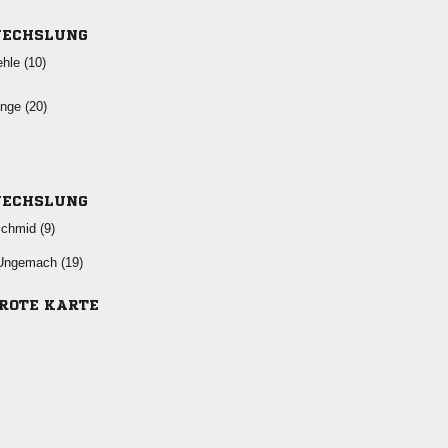
ECHSLUNG
 
 
ECHSLUNG
 
 
-ROTE KARTE