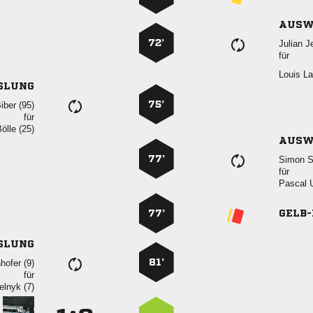
AUSW
72’
 
für
 
SLUNG
75’
 
für
 
AUSW
77’
 
für
 
77’
GELB
SLUNG
81’
 
für
 