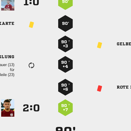
:


90’
KARTE
90’
90 ’
GELB
+3
SLUNG
90 ’
 
+4
für
 
90 ’
ROTE
+6
:


90 ’
+7