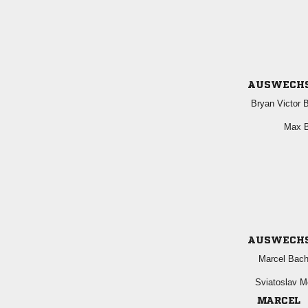
AUSWECH
  
 
AUSWECH
 
 
