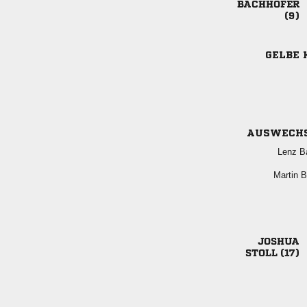


GELBE 
AUSWECH
 
 

 