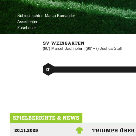
Schiedsrichter:
 
Assistenten:
Zuschauer:
SV WEINGARTEN
(90')


| (90' +7)


0’
SPIELBERICHTE & NEWS
TRIUMPH ÜBER
20.11.2025