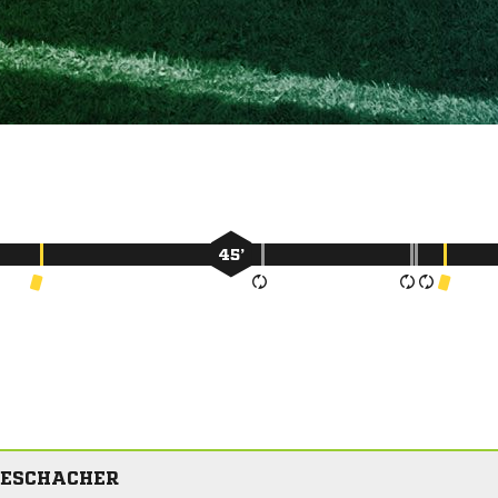
45’
 ESCHACHER