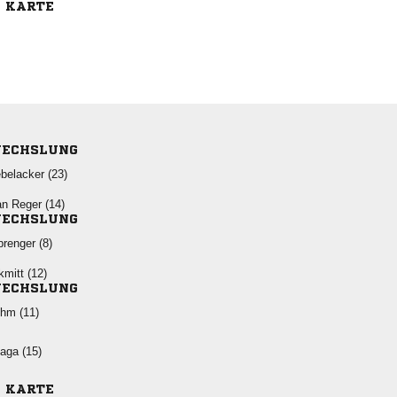
E KARTE
ECHSLUNG
 
  
ECHSLUNG
 
 
ECHSLUNG
 
 
E KARTE