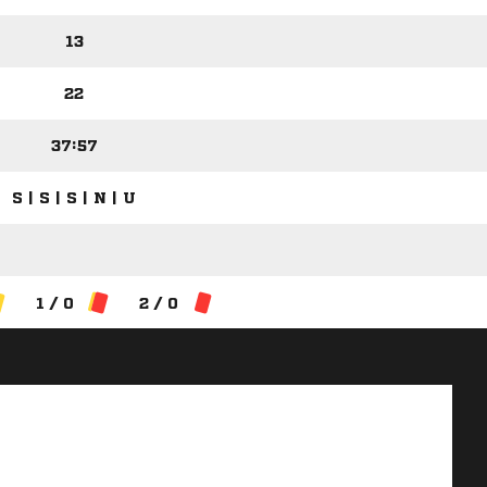
13
22
37:57
S | S | S | N | U
1 / 0
2 / 0