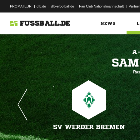
PROMATEUR
|
dfb.de
|
dfb-efootball.de
|
Fan Club Nationalmannschaft
|
Partner
FUSSBALL.DE
NEWS
L
A

Ras
SV WERDER BREMEN