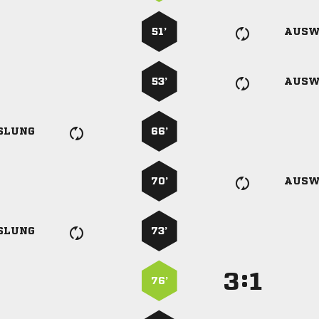
51’
AUSW
53’
AUSW
SLUNG
66’
70’
AUSW
SLUNG
73’
:


76’