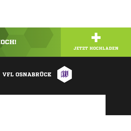
+
HOCH!
JETZT HOCHLADEN
VFL OSNABRÜCK