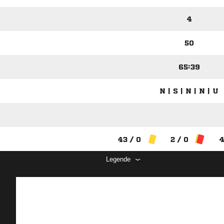
4
50
65:39
N | S | N | N | U
43 / 0
2 / 0
4
Legende