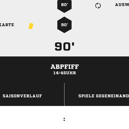
80’
AUSW
KARTE
90’
90'
ABPFIFF
14:45UHR
ANZEIGE
SAISONVERLAUF
SPIELE GEGENEINAN
: