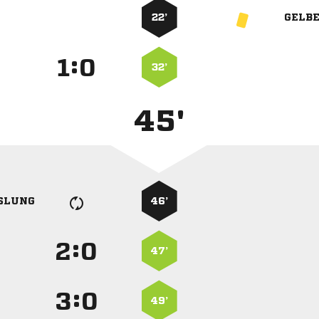
22’
GELB
:


32’
45'
SLUNG
46’
:


47’
:


49’