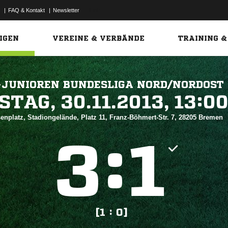
|
FAQ & Kontakt
|
Newsletter
Link
IGEN
VEREINE & VERBÄNDE
TRAINING &
-JUNIOREN BUNDESLIGA NORD/NORDOST
 


enplatz, Stadiongelände, Platz 11, Franz-Böhmert-Str. 7, 28205 Bremen
:


[1 : 0]