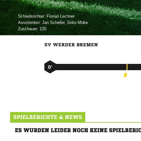
Schiedsrichter:
 
Assistenten:
 
,  
Zuschauer:
120
SV WERDER BREMEN
0’
SPIELBERICHTE & NEWS
ES WURDEN LEIDER NOCH KEINE SPIELBERI