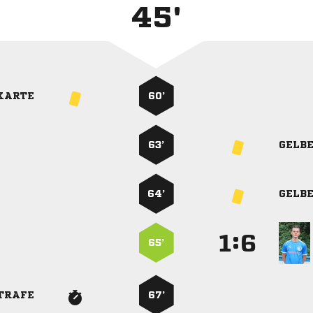
45'
KARTE
60’
63’
GELB
64’
GELB
:


65’
TRAFE
67’