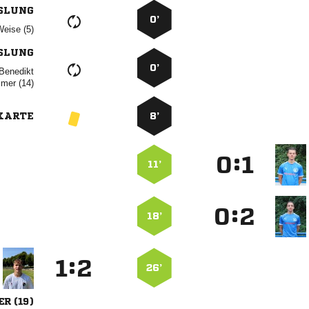
SLUNG
0’
 
SLUNG
0’

 
KARTE
8’
:


11’
:


18’
:


26’
 