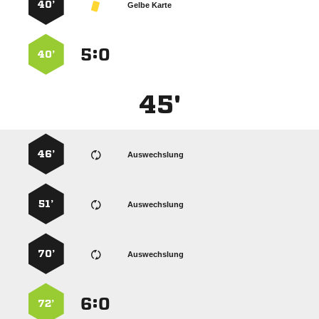
40’
Gelbe Karte
:


40’
45'
46’
Auswechslung
51’
Auswechslung
70’
Auswechslung
:


72’