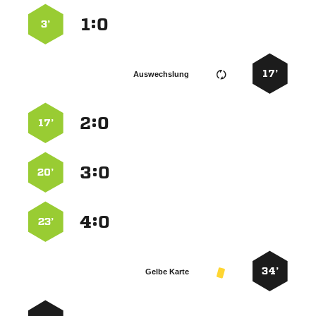
:


3’
17’
Auswechslung
:


17’
:


20’
:


23’
34’
Gelbe Karte