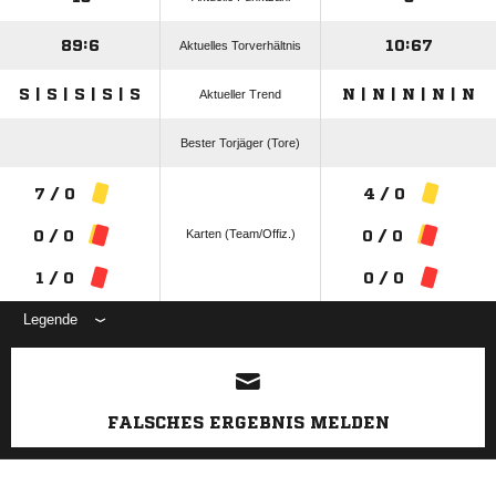
89:6
10:67
Aktuelles Torverhältnis
S | S | S | S | S
N | N | N | N | N
Aktueller Trend
Bester Torjäger (Tore)
7 / 0
4 / 0
Karten (Team/Offiz.)
0 / 0
0 / 0
1 / 0
0 / 0
Legende
ANZEIGE
FALSCHES ERGEBNIS MELDEN