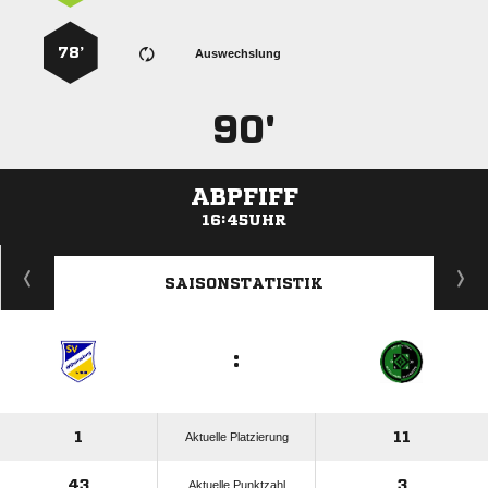
78’
Auswechslung
90'
ABPFIFF
16:45UHR
ANZEIGE
SAISONSTATISTIK
:
1
11
Aktuelle Platzierung
43
3
Aktuelle Punktzahl