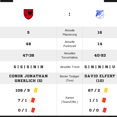
:
Aktuelle
5
16
Platzierung
Aktuelle
48
14
Punktzahl
Aktuelles
47:38
40:93
Torverhältnis
S | S | S | N | N
S | N | N | N | U
Aktueller Trend
CONOR JONATHAN
DAVID ELFERT
Bester Torjäger
GNERLICH (5)
(Tore)
(10)
108 / 9
67 / 2
Karten
7 / 1
1 / 1
(Team/Offiz.)
0 / 1
0 / 0