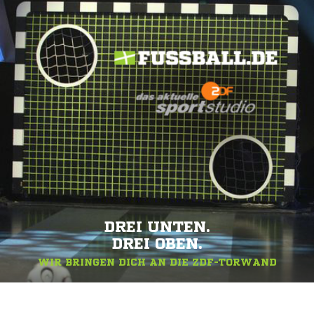
DREI UNTEN.
DREI OBEN.
WIR BRINGEN DICH AN DIE ZDF-TORWAND