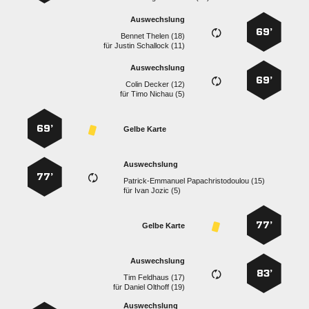
Auswechslung
69’
  
für
  
Auswechslung
69’
  
für
  
69’
Gelbe Karte
Auswechslung
77’
  
für
  
77’
Gelbe Karte
Auswechslung
83’
  
für
  
Auswechslung