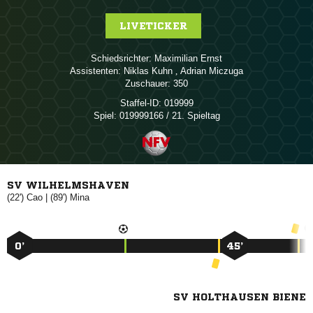
LIVETICKER
Schiedsrichter:
 
Assistenten:
 
,  
Zuschauer:
350
Staffel-ID:
019999
Spiel:
019999166 / 21. Spieltag
SV WILHELMSHAVEN
(22')

| (89')

0’
45’
SV HOLTHAUSEN BIENE