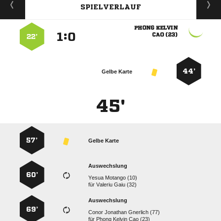
SPIELVERLAUF
 
:


 
22’
44’
Gelbe Karte
45'
57’
Gelbe Karte
Auswechslung
60’
  
für
  
Auswechslung
69’
   
für
   