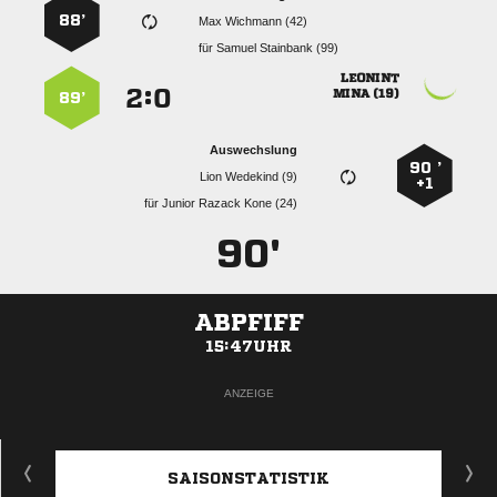
88’
  
für
  

:


 
89’
Auswechslung
90 ’
  
+1
für
   
90'
ABPFIFF
15:47UHR
ANZEIGE
SAISONSTATISTIK