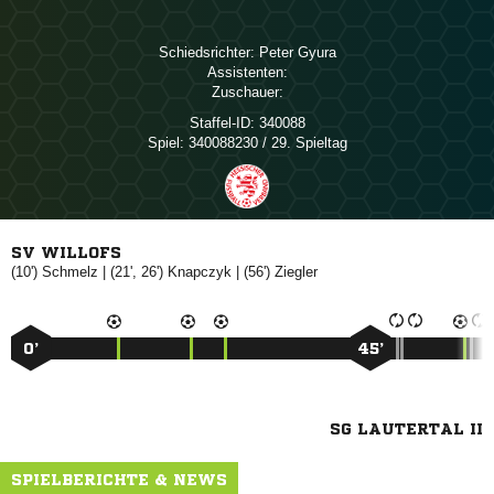
Schiedsrichter:
 
Assistenten:
Zuschauer:
Staffel-ID:
340088
Spiel:
340088230 / 29. Spieltag
SV WILLOFS
(10')

| (21', 26')

| (56')

0’
45’
SG LAUTERTAL II
SPIELBERICHTE & NEWS