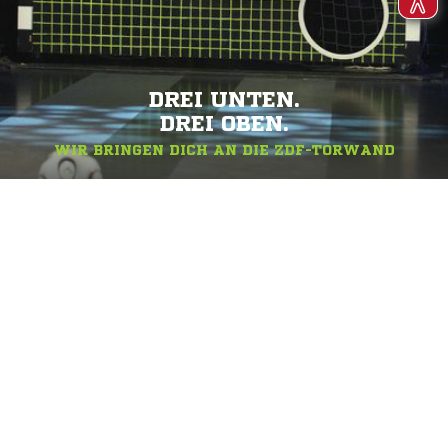
DREI UNTEN.
DREI OBEN.
WIR BRINGEN DICH AN DIE ZDF-TORWAND