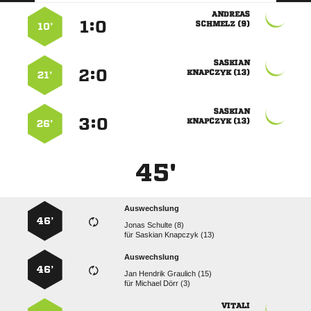

:


 
10’

:


 
21’

:


 
26’
45'
Auswechslung
46’
  
für
  
Auswechslung
46’
   
für
  
