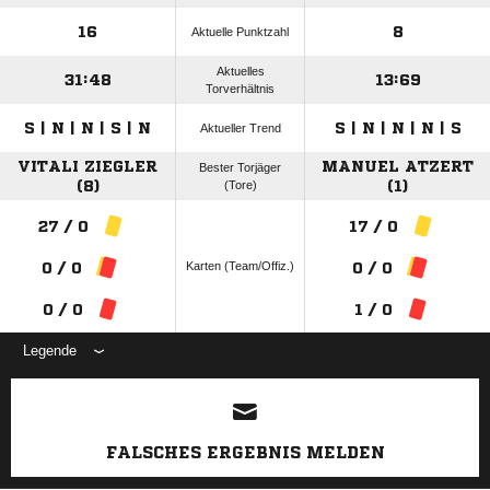
16
8
Aktuelle Punktzahl
Aktuelles
31:48
13:69
Torverhältnis
S | N | N | S | N
S | N | N | N | S
Aktueller Trend
VITALI ZIEGLER
MANUEL ATZERT
Bester Torjäger
(8)
(Tore)
(1)
27 / 0
17 / 0
Karten (Team/Offiz.)
0 / 0
0 / 0
0 / 0
1 / 0
Legende
ANZEIGE
FALSCHES ERGEBNIS MELDEN