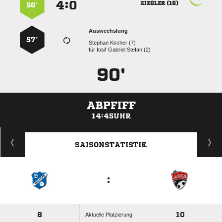
:


 
56’
Auswechslung
57’
  
für
   
90'
ABPFIFF
14:45UHR
ANZEIGE
SAISONSTATISTIK
:
8
10
Aktuelle Platzierung