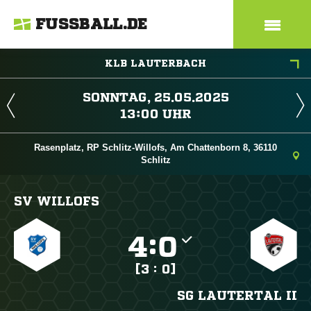
FUSSBALL.DE
KLB LAUTERBACH
 
 
Rasenplatz, RP Schlitz-Willofs, Am Chattenborn 8, 36110
Schlitz
SV WILLOFS

:

[3 : 0]
SG LAUTERTAL II