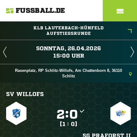
FUSSBALL.DE
KLB LAUTERBACH-HÜNFELD
AUFSTIEGSRUNDE
 
 
Rasenplatz, RP Schlitz-Willofs, Am Chattenborn 8, 36110
Schlitz
SV WILLOFS

:

[1 : 0]
SG PRAFORST II