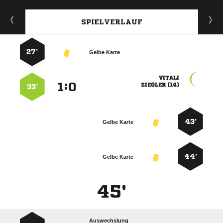
SPIELVERLAUF
27’
Gelbe Karte

:


 
33’
43’
Gelbe Karte
44’
Gelbe Karte
45'
Auswechslung