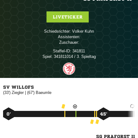
LIVETICKER
Schiedsrichter:
 
Assistenten:
Zuschauer:
Staffel-ID:
341811
Spiel:
341811014 / 3. Spieltag
SV WILLOFS
(33')

| (67')

0’
45’
SG PRAFORST II