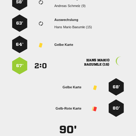
58’
  
Auswechslung
63’
   
64’
Gelbe Karte
 
:


 
67’
68’
Gelbe Karte
80’
Gelb-Rote Karte
90'