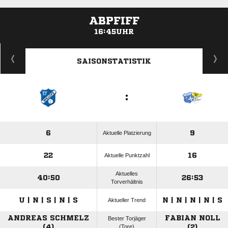
ABPFIFF
16:45UHR
ANZEIGE
SAISONSTATISTIK
:
6
9
Aktuelle Platzierung
22
16
Aktuelle Punktzahl
Aktuelles
40:50
26:53
Torverhältnis
U | N | S | N | S
N | N | N | N | S
Aktueller Trend
ANDREAS SCHMELZ
FABIAN NOLL
Bester Torjäger
(4)
(Tore)
(2)