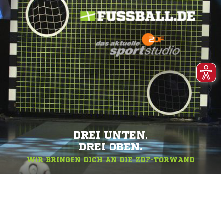
DREI UNTEN.
DREI OBEN.
WIR BRINGEN DICH AN DIE ZDF-TORWAND