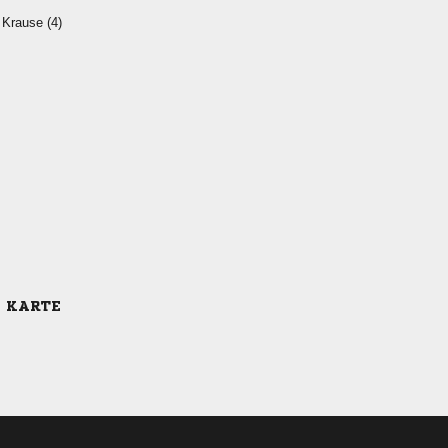
 
E KARTE