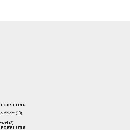
ECHSLUNG
  
 
ECHSLUNG