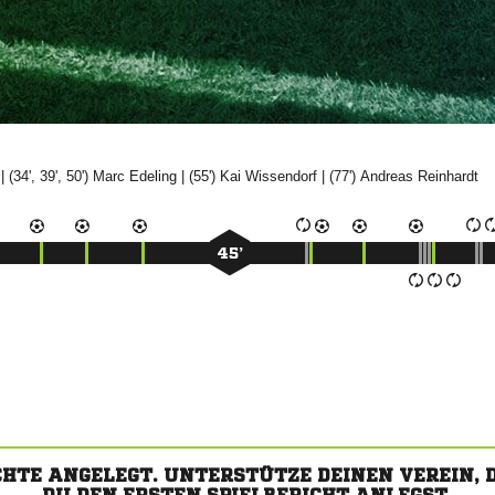
| (34', 39', 50')


| (55')


| (77')


45’
CHTE ANGELEGT. UNTERSTÜTZE DEINEN VEREIN,