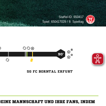
Staffel-ID:
650417
Spiel:
650417029 / 8. Spieltag

90’

SG FC BORNTAL ERFURT
 DEINE MANNSCHAFT UND IHRE FANS, INDEM