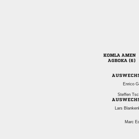
 
 
AUSWECH
 
 
AUSWECH
 
 