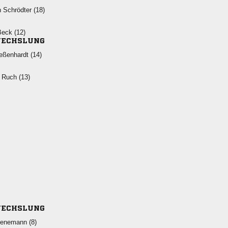
  
 
ECHSLUNG
 
  
ECHSLUNG
 