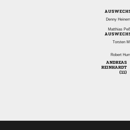
AUSWECH
 
 
AUSWECH
 
 


