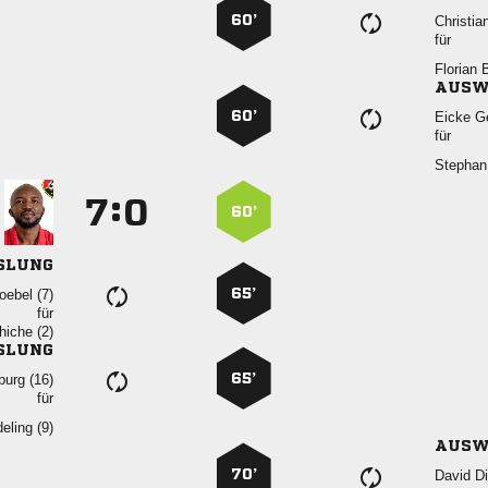
60’

für
 
AUSW
60’
 
für

:


60’
SLUNG
65’
 
für
 
SLUNG
65’
 
für
 
AUSW
70’
 