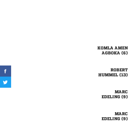
 
 

 

 

 