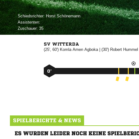
Schiedsrichter:
 
Assistenten:
Zuschauer:
35
SV WITTERDA
(25', 60')
 

| (30')


0’
SPIELBERICHTE & NEWS
ES WURDEN LEIDER NOCH KEINE SPIELBERI