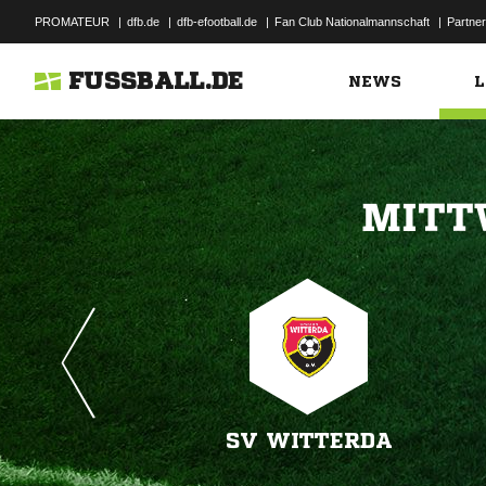
PROMATEUR
|
dfb.de
|
dfb-efootball.de
|
Fan Club Nationalmannschaft
|
Partner
FUSSBALL.DE
NEWS
L

SV WITTERDA