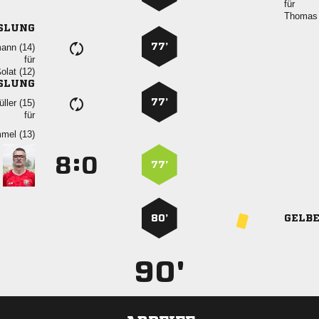
für
 
SLUNG
77’
 
für
 
SLUNG
77’
 
für
 
:


77’
80’
GELB
90'