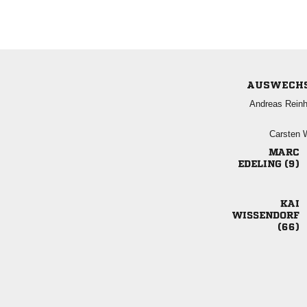
AUSWECH
 
 

 


