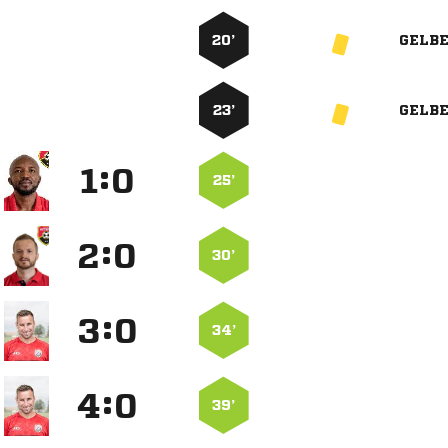
20’
GELB
23’
GELB
:


25’
:


30’
:


34’
:


39’