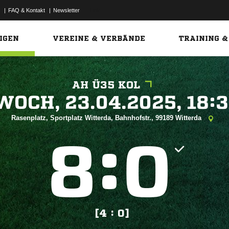
|
FAQ & Kontakt
|
Newsletter
Link
IGEN
VEREINE & VERBÄNDE
TRAINING &
AH Ü35 KOL
 


Rasenplatz, Sportplatz Witterda, Bahnhofstr., 99189 Witterda
:


[4 : 0]