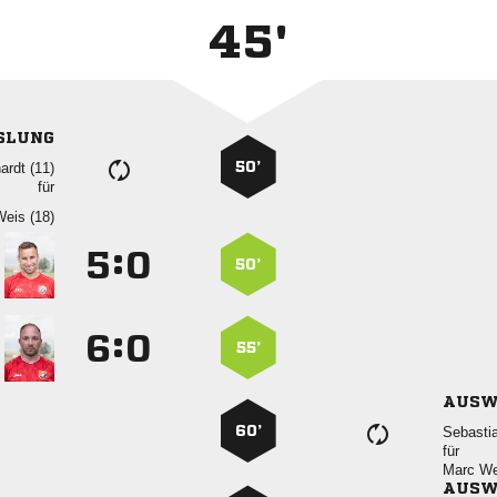
45'
SLUNG
50’
 
für
 
:


50’
:


55’
AUSW
60’

für
 
AUSW