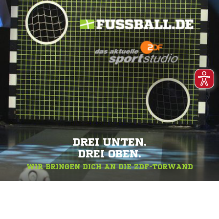
DREI UNTEN.
DREI OBEN.
WIR BRINGEN DICH AN DIE ZDF-TORWAND