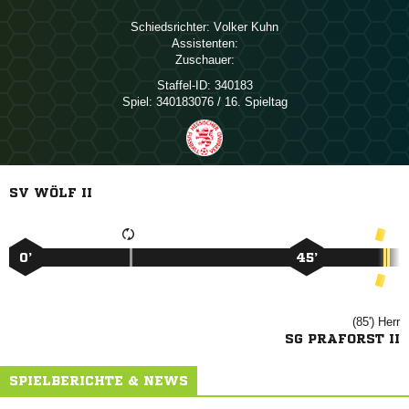
Schiedsrichter:
 
Assistenten:
Zuschauer:
Staffel-ID:
340183
Spiel:
340183076 / 16. Spieltag
SV WÖLF II
0’
45’
(85')

SG PRAFORST II
SPIELBERICHTE & NEWS