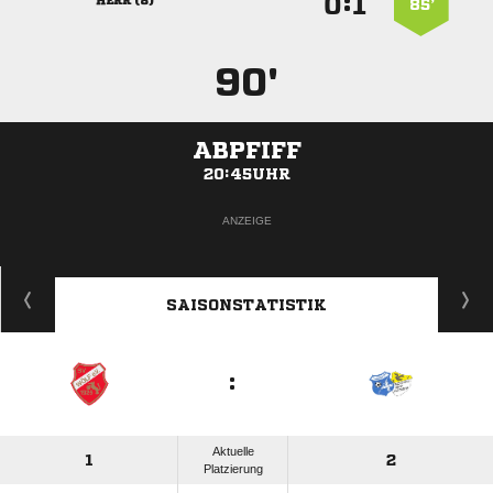
:


 
85’
90'
ABPFIFF
20:45UHR
ANZEIGE
SAISONSTATISTIK
:
Aktuelle
1
2
Platzierung