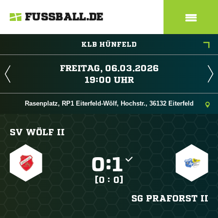
FUSSBALL.DE
KLB HÜNFELD
 
 
Rasenplatz, RP1 Eiterfeld-Wölf, Hochstr., 36132 Eiterfeld
SV WÖLF II

:

[0 : 0]
SG PRAFORST II