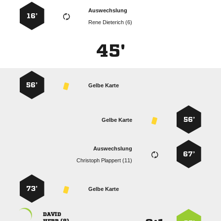
Auswechslung
16’
  
45'
56’
Gelbe Karte
56’
Gelbe Karte
Auswechslung
67’
  
73’
Gelbe Karte
