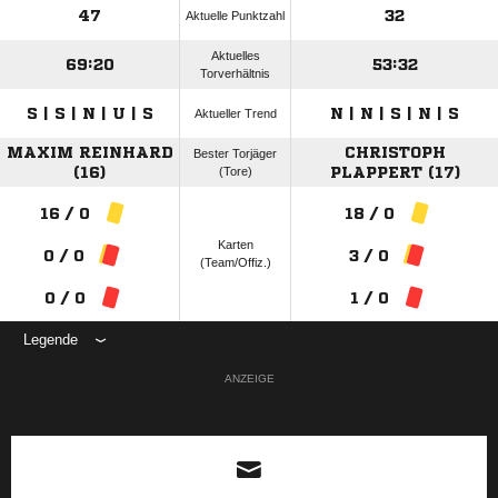
47
32
Aktuelle Punktzahl
Aktuelles
69:20
53:32
Torverhältnis
S | S | N | U | S
N | N | S | N | S
Aktueller Trend
MAXIM REINHARD
CHRISTOPH
Bester Torjäger
(16)
(Tore)
PLAPPERT (17)
16 / 0
18 / 0
Karten
0 / 0
3 / 0
(Team/Offiz.)
0 / 0
1 / 0
Legende
ANZEIGE