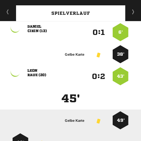
SPIELVERLAUF

:


 
6’
38’
Gelbe Karte

:


 
43’
45'
49’
Gelbe Karte