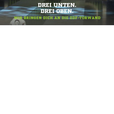
DREI UNTEN.
DREI OBEN.
WIR BRINGEN DICH AN DIE ZDF-TORWAND