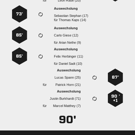
für
  
Auswechslung
73’
  
für
  
Auswechslung
85’
  
für
  
Auswechslung
85’
  
für
  
Auswechslung
87’
  
für
  
Auswechslung
90 ’
  
+1
für
  
90'