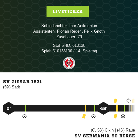
LIVETICKER
Schiedsrichter:
 
Assistenten:
 
,  
Zuschauer:
79
Staffel-ID:
610138
Spiel:
610138106 / 14. Spieltag
SV ZIESAR 1931
(59')

0’
45’
(6', 53')

| (43')

SV GERMANIA 90 BERGE