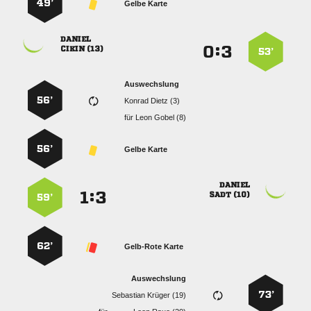
49’
Gelbe Karte

:


 
53’
Auswechslung
56’
  
für
  
56’
Gelbe Karte

:


 
59’
62’
Gelb-Rote Karte
Auswechslung
73’
  