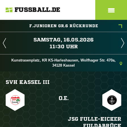
FUSSBALL.DE
F.JUNIOREN GR.6 RÜCKRUNDE
 
 
Kunstrasenplatz, KR KS-Harleshausen, Wolfhager Str. 470a,
34128 Kassel
SVH KASSEL III
O.E.
JSG FULLE-KICKER
FULDABRÜCK