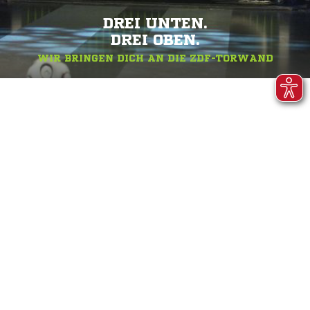
DREI UNTEN.
DREI OBEN.
WIR BRINGEN DICH AN DIE ZDF-TORWAND