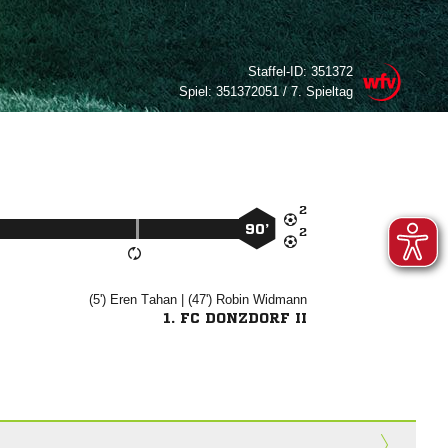
Staffel-ID:
351372
Spiel:
351372051 / 7. Spieltag

90’

(5')


| (47')


1. FC DONZDORF II