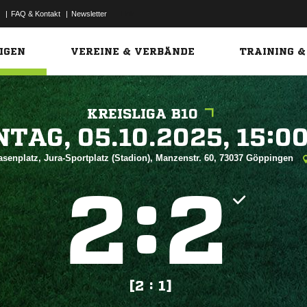
|
FAQ & Kontakt
|
Newsletter
Link
IGEN
VEREINE & VERBÄNDE
TRAINING &
KREISLIGA B10
 


asenplatz, Jura-Sportplatz (Stadion), Manzenstr. 60, 73037 Göppingen
:


[2 : 1]