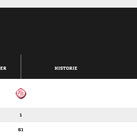
DER
HISTORIE
1
61