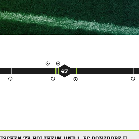
45’
ISCHEN TB HOLZHEIM UND 1. FC DONZDORF II