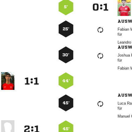
:


5’
AUSW
25’
 
für
 
AUSW
30’
 
für
 
:


44’
AUSW
45’
 
für
 
:


45’