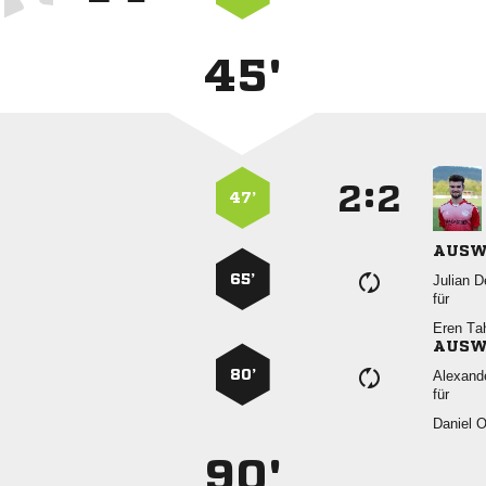
45'
:


47’
AUSW
65’
 
für
 
AUSW
80’

für
 
90'