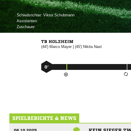
Schiedsrichter:
 
Assistenten:
Zuschauer:
TB HOLZHEIM
(44')


| (45')


0’
SPIELBERICHTE & NEWS
KEIN SIEGER ZW
06.10.2025