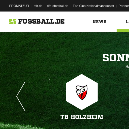
PROMATEUR
|
dfb.de
|
dfb-efootball.de
|
Fan Club Nationalmannschaft
|
Partner
FUSSBALL.DE
NEWS
L

R
TB HOLZHEIM