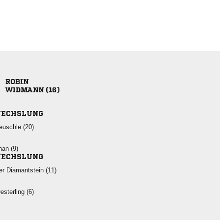

 
ECHSLUNG
 
 
ECHSLUNG
  
 