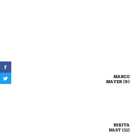

 

 