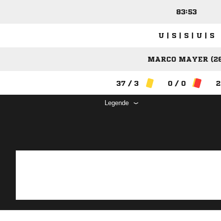
83:53
U | S | S | U | S
MARCO MAYER (26
37 / 3
0 / 0
2
Legende