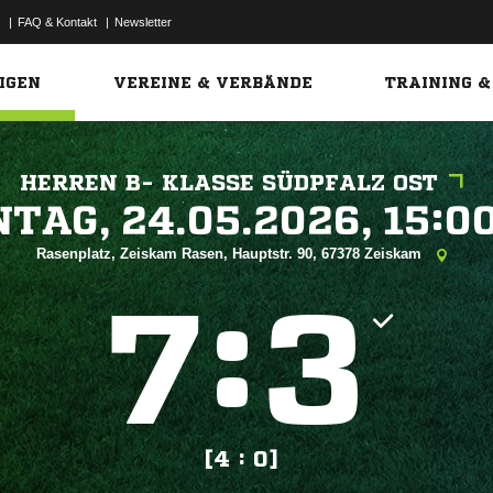
|
FAQ & Kontakt
|
Newsletter
Link
IGEN
VEREINE & VERBÄNDE
TRAINING &
HERREN B- KLASSE SÜDPFALZ OST
 


Rasenplatz, Zeiskam Rasen, Hauptstr. 90, 67378 Zeiskam
:


[4 : 0]