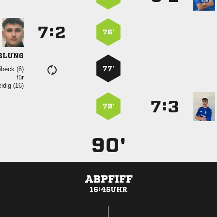
:


76’
SLUNG
77’
 
für
 
:


79’
90'
ABPFIFF
16:45UHR
ANZEIGE