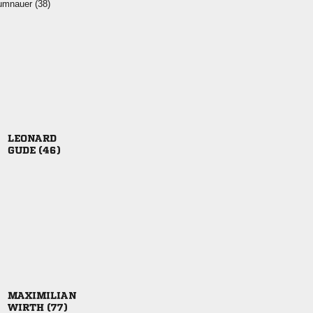
 

 

 