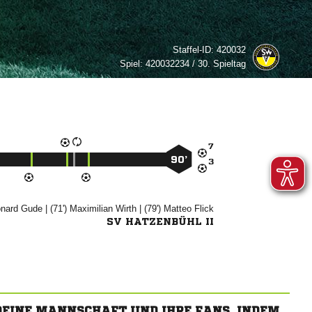
Staffel-ID:
420032
Spiel:
420032234 / 30. Spieltag

90’



| (71')


| (79')


SV HATZENBÜHL II
 DEINE MANNSCHAFT UND IHRE FANS, INDEM