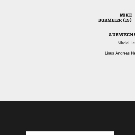

 
AUSWECH
 
  