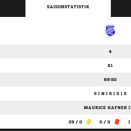
SAISONSTATISTIK
4
61
89:50
S | N | S | S | S
MAURICE HAFNER (
29 / 0
0 / 0
1