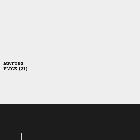

 