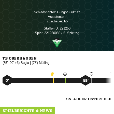
Schiedsrichter:
 
Assistenten:
Zuschauer:
65
Staffel-ID:
221250
Spiel:
221250039 / 5. Spieltag
TB OBERHAUSEN
(35', 90' +3)

| (78')

0’
45’
SV ADLER OSTERFELD
SPIELBERICHTE & NEWS