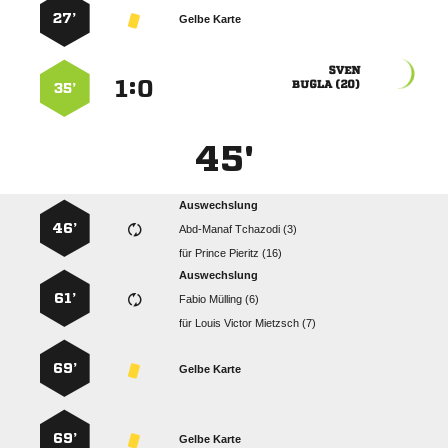
27’
Gelbe Karte

:


 
35’
45'
Auswechslung
46’
  
für
  
Auswechslung
61’
  
für
   
69’
Gelbe Karte
69’
Gelbe Karte