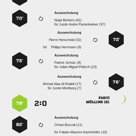
Auswechslung
70’
  
für
   
Auswechslung
72’
  
für
  
Auswechslung
75’
  
für
   
Auswechslung
76’
    
für
  

:


 
78’
Auswechslung
82’
  
für
  