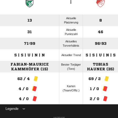
:
Aktuelle
13
8
Platzierung
Aktuelle
31
46
Punktzahl
Aktuelles
71:99
96:93
Torverhältnis
S | S | U | N | N
S | S | U | N | S
Aktueller Trend
FABIAN-MAURICE
TOBIAS
Bester Torjäger
KAMMHÖFER (15)
(Tore)
HAUNER (35)
62 / 4
69 / 2
Karten
4 / 0
1 / 0
(Team/Offiz.)
4 / 0
2 / 0
Legende
ANZEIGE