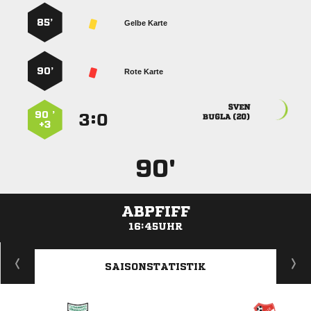
85’
Gelbe Karte
90’
Rote Karte

90 ’
:


 
+3
90'
ABPFIFF
16:45UHR
ANZEIGE
SAISONSTATISTIK