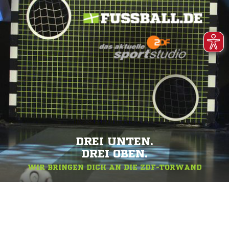
DREI UNTEN.
DREI OBEN.
WIR BRINGEN DICH AN DIE ZDF-TORWAND