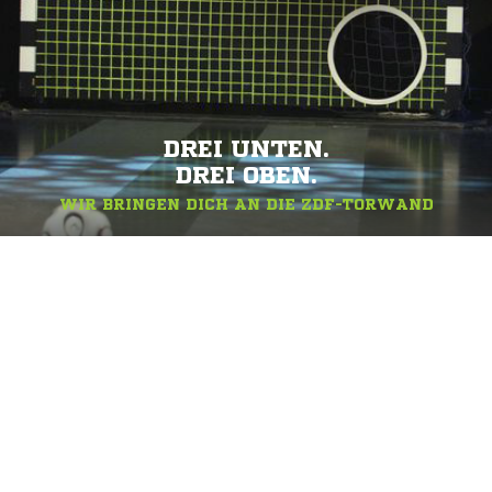
DREI UNTEN.
DREI OBEN.
WIR BRINGEN DICH AN DIE ZDF-TORWAND