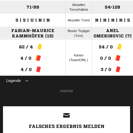
Aktuelles
71:99
54:128
Torverhältnis
S | S | U | N | N
N | N | N | N | S
Aktueller Trend
FABIAN-MAURICE
ANEL
Bester Torjäger
KAMMHÖFER (15)
(Tore)
OMERINOVIC (7)
62 / 4
54 / 0
Karten
4 / 0
0 / 0
(Team/Offiz.)
4 / 0
3 / 0
Legende
ANZEIGE
FALSCHES ERGEBNIS MELDEN