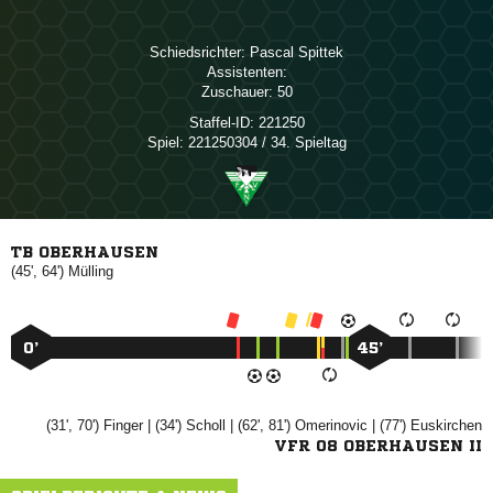
Schiedsrichter:
 
Assistenten:
Zuschauer:
50
Staffel-ID:
221250
Spiel:
221250304 / 34. Spieltag
TB OBERHAUSEN
(45', 64')

0’
45’
(31', 70')

| (34')

| (62', 81')

| (77')

VFR 08 OBERHAUSEN II