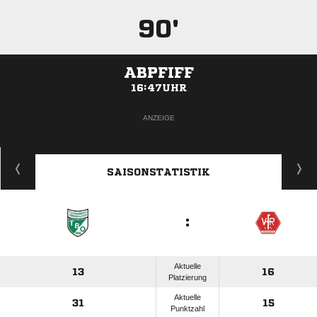
90'
ABPFIFF
16:47UHR
ANZEIGE
SAISONSTATISTIK
:
Aktuelle
13
16
Platzierung
Aktuelle
31
15
Punktzahl