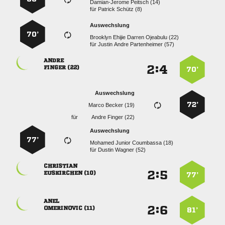
  
für
  
Auswechslung
70’
    
für
   

:


 
70’
Auswechslung
72’
  
für
  
Auswechslung
77’
   
für
  

:


 
77’

:


 
81’