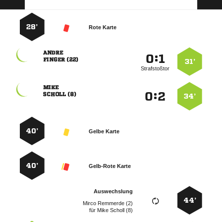
28’
Rote Karte

:


 
31’
Strafstoßtor

:


 
34’
40’
Gelbe Karte
40’
Gelb-Rote Karte
Auswechslung
44’
  
für
  