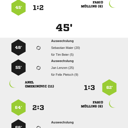

:


 
45’
45'
Auswechslung
48’
  
für
  
Auswechslung
55’
  
für
  

:


 
62’

:


 
64’
Auswechslung
66’