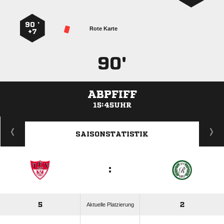
90 ’
Rote Karte
+7
90'
ABPFIFF
15:45UHR
ANZEIGE
SAISONSTATISTIK
:
5
2
Aktuelle Platzierung