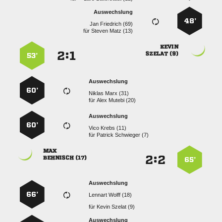
Auswechslung
48’
  
für
  

:


 
53’
Auswechslung
60’
  
für
  
Auswechslung
60’
  
für
  

:


 
65’
Auswechslung
66’
  
für
  
Auswechslung