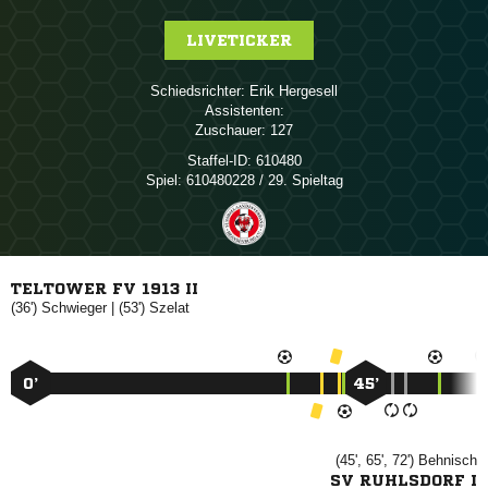
LIVETICKER
Schiedsrichter:
 
Assistenten:
Zuschauer:
127
Staffel-ID:
610480
Spiel:
610480228 / 29. Spieltag
TELTOWER FV 1913 II
(36')

| (53')

0’
45’
(45', 65', 72')

SV RUHLSDORF I