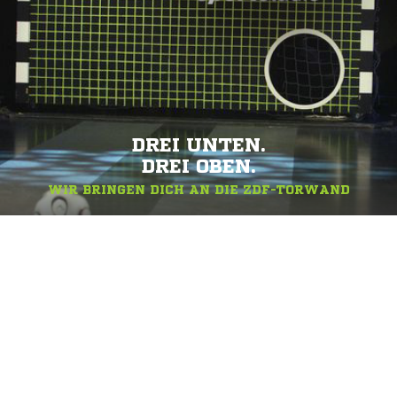
DREI UNTEN.
DREI OBEN.
WIR BRINGEN DICH AN DIE ZDF-TORWAND