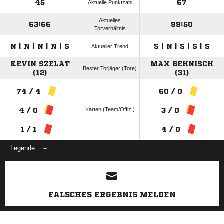
45
67
Aktuelle Punktzahl
Aktuelles
63:66
99:50
Torverhältnis
N | N | N | N | S
S | N | S | S | S
Aktueller Trend
KEVIN SZELAT
MAX BEHNISCH
Bester Torjäger (Tore)
(12)
(31)
74 / 4
60 / 0
Karten (Team/Offiz.)
4 / 0
3 / 0
1 / 1
4 / 0
Legende
ANZEIGE
FALSCHES ERGEBNIS MELDEN