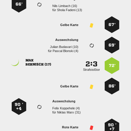
66’
  
für
  
67’
Gelbe Karte
Auswechslung
69’
  
für
  

:


 
72’
Strafstoßtor
86’
Gelbe Karte
Auswechslung
90 ’
+4
  
für
  
90 ’
Rote Karte
+7