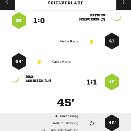
SPIELVERLAUF

:


 
36’
41’
Gelbe Karte
44’
Gelbe Karte

:


 
45’
45'
Auswechslung
46’
  
für
  