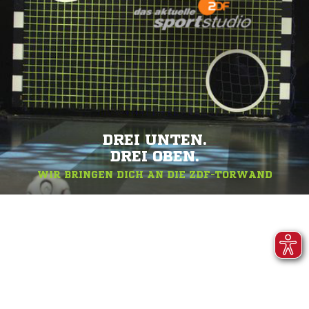
DREI UNTEN.
DREI OBEN.
WIR BRINGEN DICH AN DIE ZDF-TORWAND