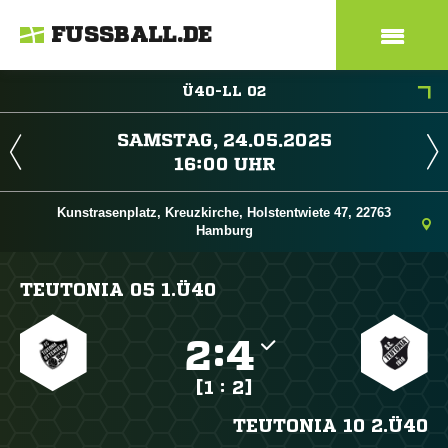
FUSSBALL.DE
Ü40-LL 02
 
 
Kunstrasenplatz, Kreuzkirche, Holstentwiete 47, 22763
Hamburg
TEUTONIA 05 1.Ü40

:

[1 : 2]
TEUTONIA 10 2.Ü40