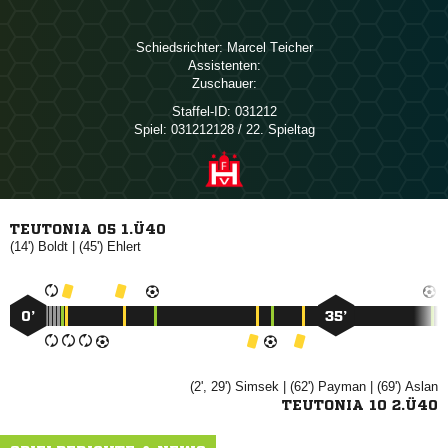
Schiedsrichter:
 
Assistenten:
Zuschauer:
Staffel-ID:
031212
Spiel:
031212128 / 22. Spieltag
TEUTONIA 05 1.Ü40
(14')

| (45')

0’
35’
(2', 29')

| (62')

| (69')

TEUTONIA 10 2.Ü40