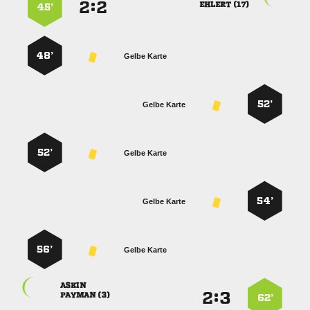
:


 
45’
48’
Gelbe Karte
52’
Gelbe Karte
52’
Gelbe Karte
54’
Gelbe Karte
56’
Gelbe Karte

:


 
62’