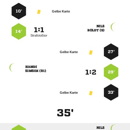
10’
Gelbe Karte

:


 
14’
Strafstoßtor
27’
Gelbe Karte

:


 
29’
33’
Gelbe Karte
35'
