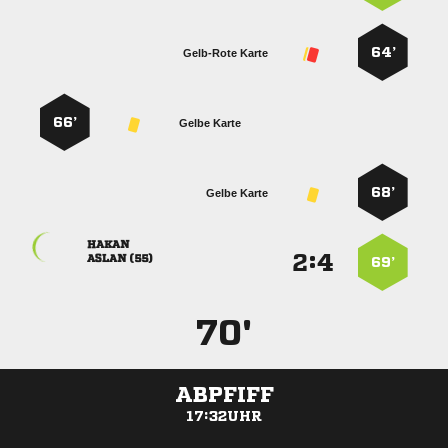
64’
Gelb-Rote Karte
66’
Gelbe Karte
68’
Gelbe Karte

:


 
69’
70'
ABPFIFF
17:32UHR