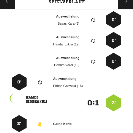
SPIELVERLAUF
Auswechslung
0’
  
Auswechslung
0’
  
Auswechslung
0’
  
Auswechslung
0’
  

:


 
2’
2’
Gelbe Karte