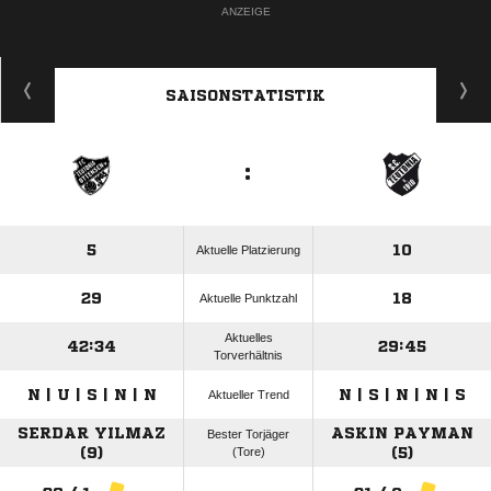
ANZEIGE
SAISONSTATISTIK
:
5
10
Aktuelle Platzierung
29
18
Aktuelle Punktzahl
Aktuelles
42:34
29:45
Torverhältnis
N | U | S | N | N
N | S | N | N | S
Aktueller Trend
SERDAR YILMAZ
ASKIN PAYMAN
Bester Torjäger
(9)
(Tore)
(5)