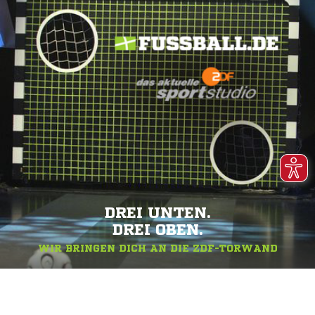
DREI UNTEN.
DREI OBEN.
WIR BRINGEN DICH AN DIE ZDF-TORWAND