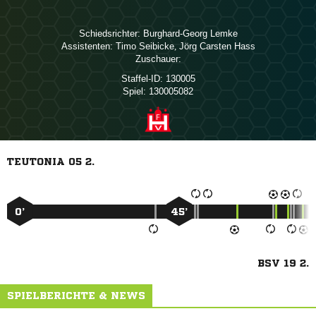
Schiedsrichter:
 
Assistenten:
 
,   
Zuschauer:
Staffel-ID:
130005
Spiel:
130005082
TEUTONIA 05 2.
0’
45’
BSV 19 2.
SPIELBERICHTE & NEWS