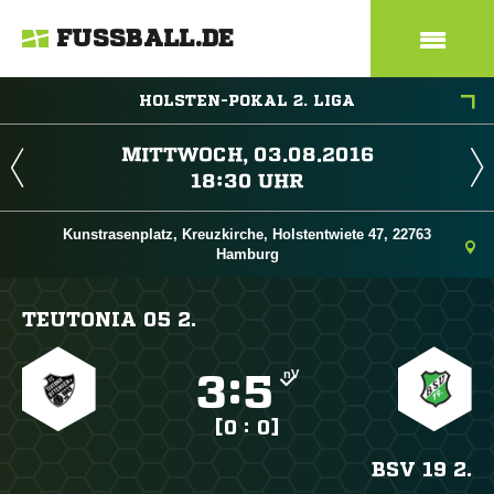
FUSSBALL.DE
HOLSTEN-POKAL 2. LIGA
 
 
Kunstrasenplatz, Kreuzkirche, Holstentwiete 47, 22763
Hamburg
TEUTONIA 05 2.
nV

:

[0 : 0]
BSV 19 2.