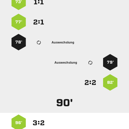
:


73’
:


77’
78’
Auswechslung
79’
Auswechslung
:


82’
90'
:


96’