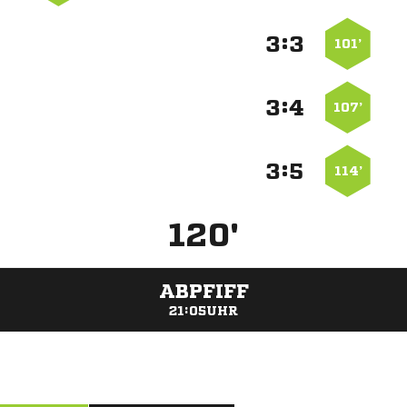
:


101’
:


107’
:


114’
120'
ABPFIFF
21:05UHR
ANZEIGE