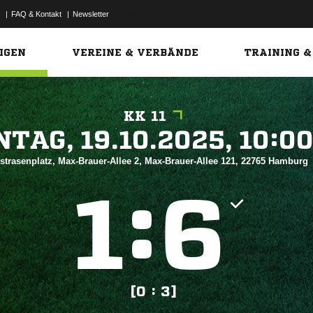
|
FAQ & Kontakt
|
Newsletter
Link
IGEN
VEREINE & VERBÄNDE
TRAINING &
KK 11
 


strasenplatz, Max-Brauer-Allee 2, Max-Brauer-Allee 121, 22765 Hamburg
:


[0 : 3]