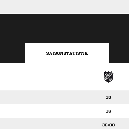
SAISONSTATISTIK
10
16
36:88