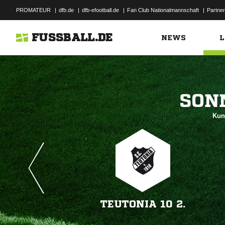
PROMATEUR
|
dfb.de
|
dfb-efootball.de
|
Fan Club Nationalmannschaft
|
Partner
FUSSBALL.DE
NEWS
L

Kun
TEUTONIA 10 2.