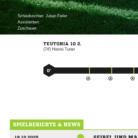
Schiedsrichter:
 
Assistenten:
Zuschauer:
TEUTONIA 10 2.
(74')


0’
SPIELBERICHTE & NEWS
SEIBEL UND MA
19.10.2025