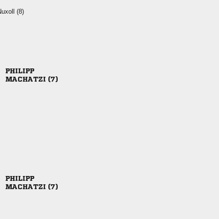
 

 

 