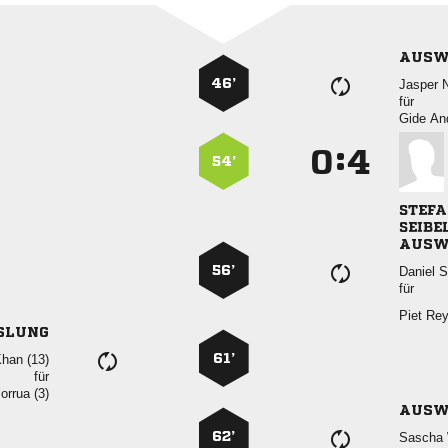
AUSW
46’
 
für
 
:


54’


AUSW
56’
 
für
 
SLUNG
61’
 
für
 
AUSW
62’
 