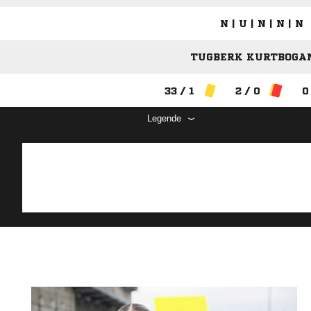
N | U | N | N | N
TUGBERK KURTBOGAN
33 / 1
2 / 0
0
Legende