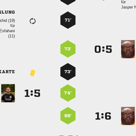
für
 
SLUNG
71’
 
für


:


73’
KARTE
73’
:


74’
:


88’