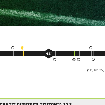
45’
(11', 18', 25',
CHATZI DÜPIEREN TEUTONIA 10 2.