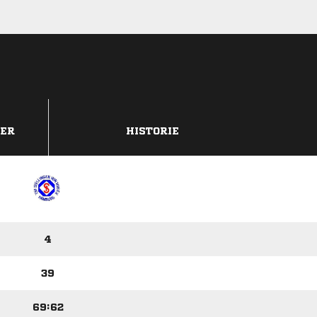
DER
HISTORIE
4
39
69:62