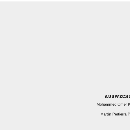
AUSWECH
  
  