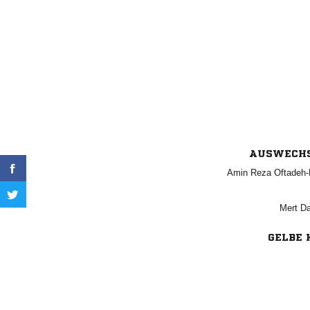
AUSWECH
  
 
GELBE 