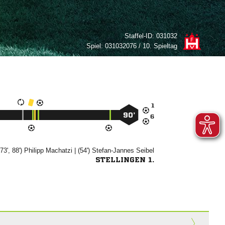
Staffel-ID:
031032
Spiel:
031032076 / 10. Spieltag

90’

 73', 88')


| (54')


STELLINGEN 1.