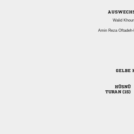
AUSWECH
 
  
GELBE 

 