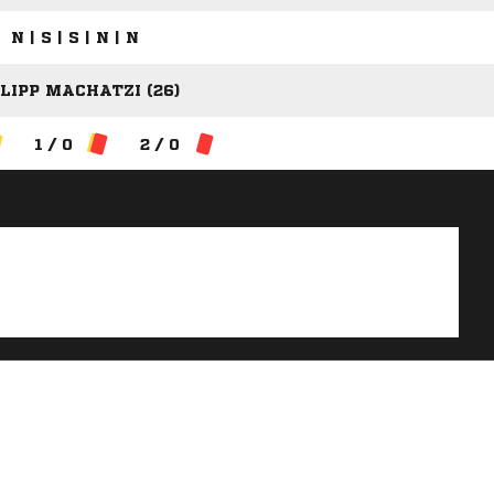
N | S | S | N | N
LIPP MACHATZI (26)
1 / 0
2 / 0