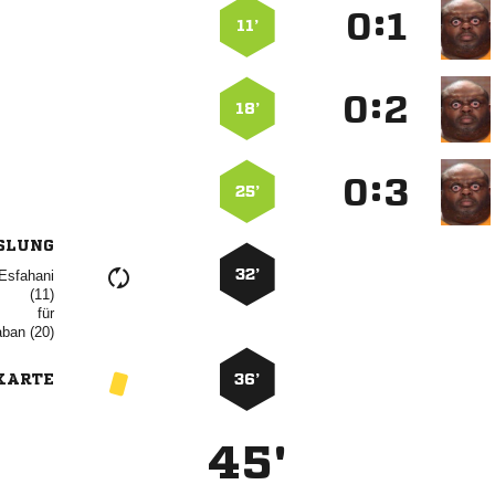
:


11’
:


18’
:


25’
SLUNG
32’


für
 
KARTE
36’
45'