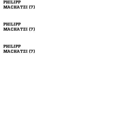

 

 

 