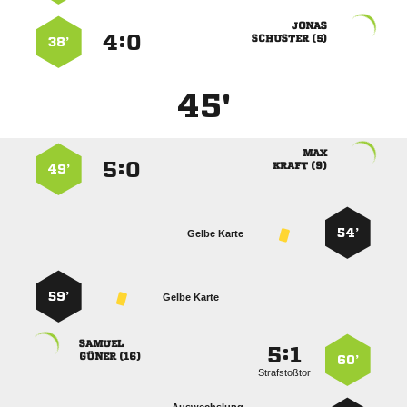

:


 
38’
45'

:


 
49’
54’
Gelbe Karte
59’
Gelbe Karte

:


 
60’
Strafstoßtor