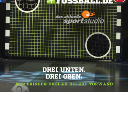
DREI UNTEN.
DREI OBEN.
WIR BRINGEN DICH AN DIE ZDF-TORWAND