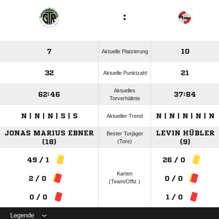
:
7
10
Aktuelle Platzierung
32
21
Aktuelle Punktzahl
Aktuelles
62:46
37:84
Torverhältnis
N | N | N | S | S
N | N | N | N | N
Aktueller Trend
JONAS MARIUS EBNER
LEVIN HÜBLER
Bester Torjäger
(18)
(Tore)
(9)
49 / 1
26 / 0
Karten
2 / 0
0 / 0
(Team/Offiz.)
0 / 0
1 / 0
Legende