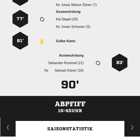
für
   
Auswechslung
77’
  
für
  
81’
Gelbe Karte
Auswechslung
83’
  
für
  
90'
ABPFIFF
16:45UHR
ANZEIGE
SAISONSTATISTIK