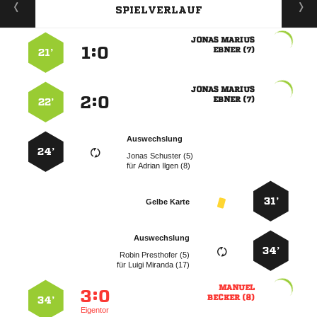
SPIELVERLAUF
 
:


 
21’
 
:


 
22’
Auswechslung
24’
  
für
  
31’
Gelbe Karte
Auswechslung
34’
  
für
  

:


 
34’
Eigentor