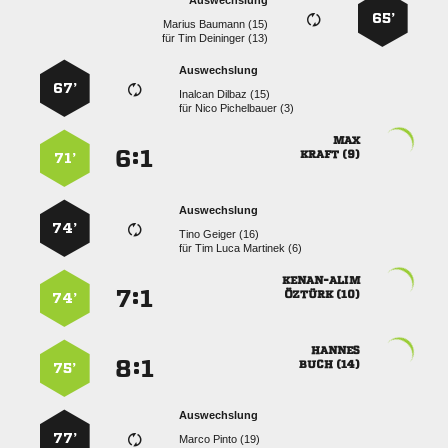
Auswechslung
65’
  
für
  
Auswechslung
67’
  
für
  

:


 
71’
Auswechslung
74’
  
für
   

:


 
74’

:


 
75’
Auswechslung
77’
  