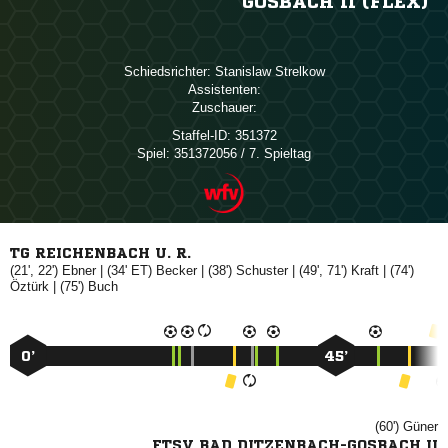
GOSBACH II (FLEX)
Schiedsrichter:
 
Assistenten:
Zuschauer:
Staffel-ID:
351372
Spiel:
351372056 / 7. Spieltag
TG REICHENBACH U. R.
(21', 22')

| (34' ET)

| (38')

| (49', 71')

| (74')

| (75')

0’
45’
(60')

FTSV BAD DITZENBACH-GOSBACH II