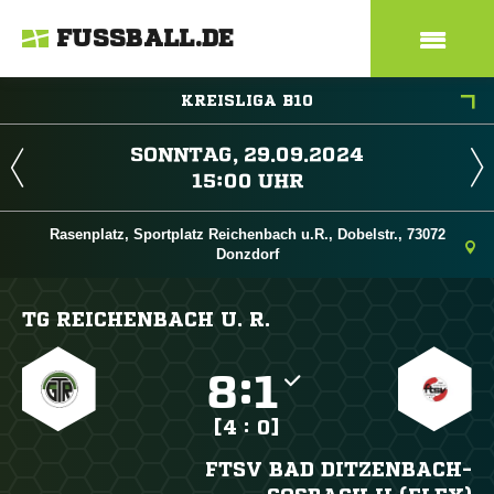
FUSSBALL.DE
KREISLIGA B10
 
 
Rasenplatz, Sportplatz Reichenbach u.R., Dobelstr., 73072
Donzdorf
TG REICHENBACH U. R.

:

[4 : 0]
FTSV BAD DITZENBACH-