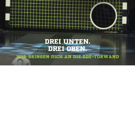
DREI UNTEN.
DREI OBEN.
WIR BRINGEN DICH AN DIE ZDF-TORWAND