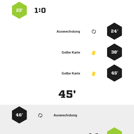
:


23’
24’
Auswechslung
38’
Gelbe Karte
45’
Gelbe Karte
45'
46’
Auswechslung