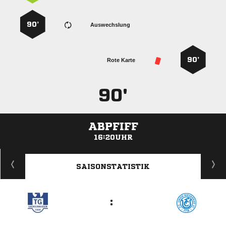
90’
Auswechslung
90’
Rote Karte
90'
ABPFIFF
16:20UHR
ANZEIGE
SAISONSTATISTIK
: