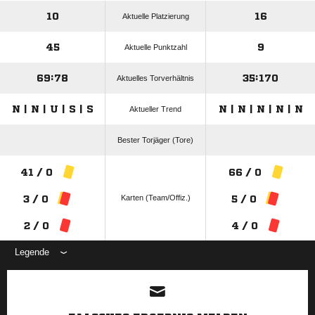
10
16
Aktuelle Platzierung
45
9
Aktuelle Punktzahl
69:78
35:170
Aktuelles Torverhältnis
N | N | U | S | S
N | N | N | N | N
Aktueller Trend
Bester Torjäger (Tore)
41 / 0
66 / 0
Karten (Team/Offiz.)
3 / 0
5 / 0
2 / 0
4 / 0
Legende
ANZEIGE