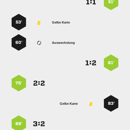
:


51’
53’
Gelbe Karte
60’
Auswechslung
:


61’
:


75’
83’
Gelbe Karte
:


89’