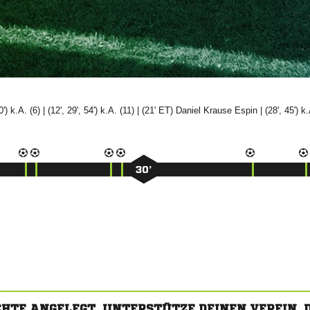
(10') k.A. (6) | (12', 29', 54') k.A. (11) | (21' ET)

 
| (28', 45') k.
30’
CHTE ANGELEGT. UNTERSTÜTZE DEINEN VEREIN,