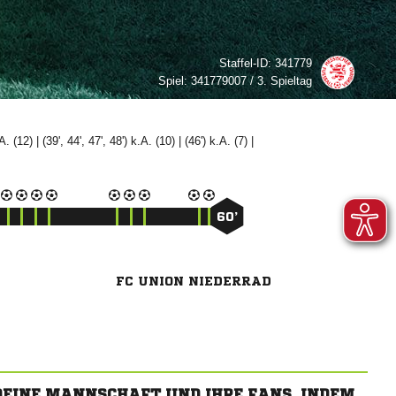
Staffel-ID:
341779
Spiel:
341779007 / 3. Spieltag
A. (12) | (39', 44', 47', 48') k.A. (10) | (46') k.A. (7) |
60’
FC UNION NIEDERRAD
 DEINE MANNSCHAFT UND IHRE FANS, INDEM