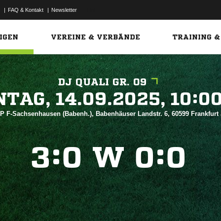
|
FAQ & Kontakt
|
Newsletter
Link
IGEN
VEREINE & VERBÄNDE
TRAINING &
DJ QUALI GR. 09
 


RP F-Sachsenhausen (Babenh.), Babenhäuser Landstr. 6, 60599 Frankfur
:
W
:



