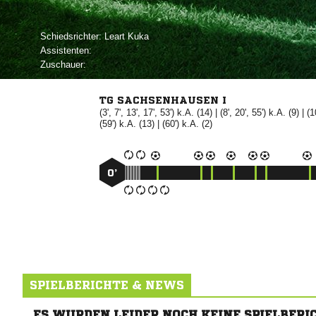
Schiedsrichter:
 
Assistenten:
Zuschauer:
TG SACHSENHAUSEN I
(3', 7', 13', 17', 53') k.A. (14) | (8', 20', 55') k.A. (9) | 
(59') k.A. (13) | (60') k.A. (2)
0’
SPIELBERICHTE & NEWS
ES WURDEN LEIDER NOCH KEINE SPIELBERI