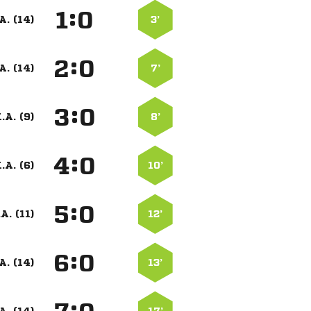
:


A. (14)
3’
:


A. (14)
7’
:


.A. (9)
8’
:


.A. (6)
10’
:


A. (11)
12’
:


A. (14)
13’