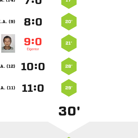
:


A. (14)
17’
:


.A. (9)
20’
:


21’
Eigentor
:


A. (12)
28’
:


A. (11)
29’
30'