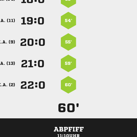
:


A. (11)
54’
:


.A. (9)
55’
:


A. (13)
59’
:


.A. (2)
60’
60'
ABPFIFF
11:10UHR