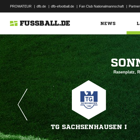
PROMATEUR
|
dfb.de
|
dfb-efootball.de
|
Fan Club Nationalmannschaft
|
Partner
FUSSBALL.DE
NEWS
L

Rasenplatz, 
TG SACHSENHAUSEN I