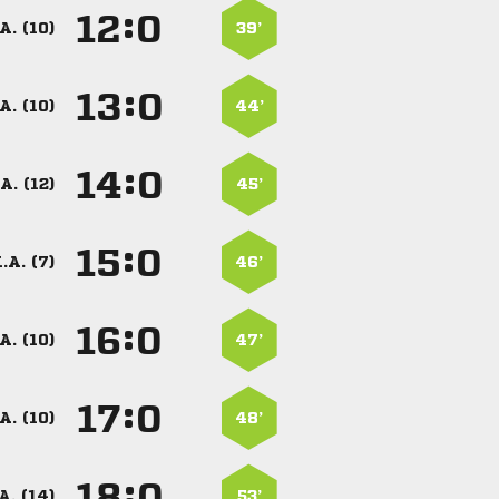
:


A. (10)
39’
:


A. (10)
44’
:


A. (12)
45’
:


.A. (7)
46’
:


A. (10)
47’
:


A. (10)
48’
:


A. (14)
53’