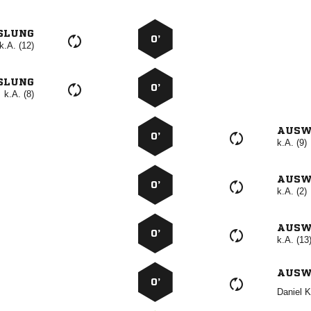
SLUNG
0’
k.A. (12)
SLUNG
0’
k.A. (8)
AUSW
0’
k.A. (9)
AUSW
0’
k.A. (2)
AUSW
0’
k.A. (13
AUSW
0’
 