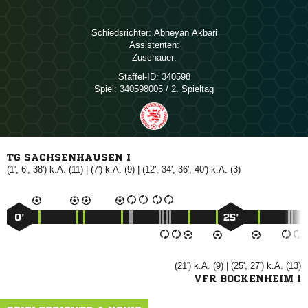
Schiedsrichter:
 
Assistenten:
Zuschauer:
Staffel-ID:
340598
Spiel:
340598005 / 2. Spieltag
TG SACHSENHAUSEN I
(1', 6', 38') k.A. (11) | (7') k.A. (9) | (12', 34', 36', 40') k.A. (3)
0’
25’
(21') k.A. (9) | (25', 27') k.A. (13)
VFR BOCKENHEIM I