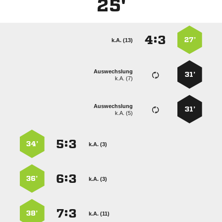
25'
:


27’
k.A. (13)
Auswechslung
31’
k.A. (7)
Auswechslung
31’
k.A. (5)
:


34’
k.A. (3)
:


36’
k.A. (3)
:


38’
k.A. (11)