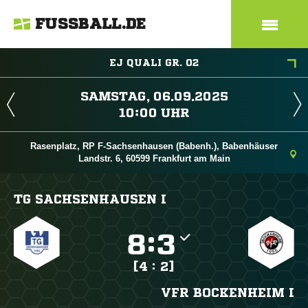
FUSSBALL.DE
EJ QUALI GR. 02
 
 
Rasenplatz, RP F-Sachsenhausen (Babenh.), Babenhäuser
Landstr. 6, 60599 Frankfurt am Main
TG SACHSENHAUSEN I

:

[4 : 2]
VFR BOCKENHEIM I