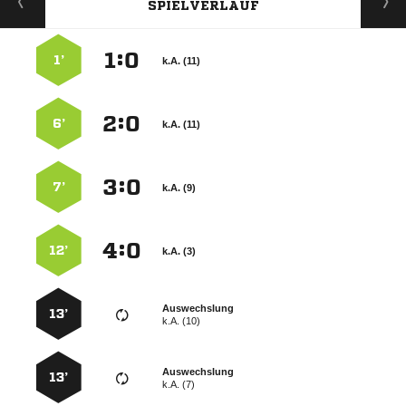
SPIELVERLAUF
:


1’
k.A. (11)
:


6’
k.A. (11)
:


7’
k.A. (9)
:


12’
k.A. (3)
Auswechslung
13’
k.A. (10)
Auswechslung
13’
k.A. (7)