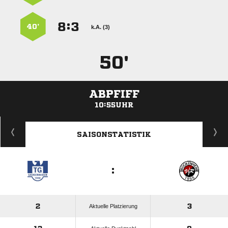
:


40’
k.A. (3)
50'
ABPFIFF
10:55UHR
ANZEIGE
SAISONSTATISTIK
:
2
3
Aktuelle Platzierung