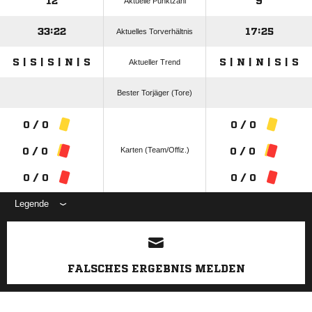
12
9
Aktuelle Punktzahl
33:22
17:25
Aktuelles Torverhältnis
S | S | S | N | S
S | N | N | S | S
Aktueller Trend
Bester Torjäger (Tore)
0 / 0
0 / 0
Karten (Team/Offiz.)
0 / 0
0 / 0
0 / 0
0 / 0
Legende
ANZEIGE
FALSCHES ERGEBNIS MELDEN