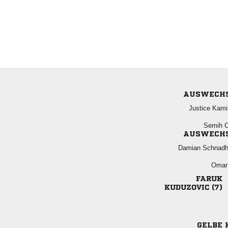
AUSWECH
 
 
AUSWECH
 
 

 
GELBE 