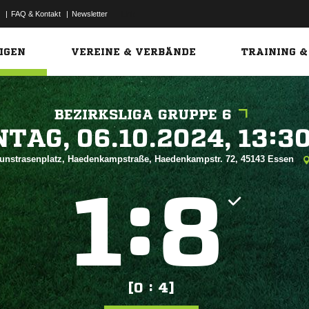
|
FAQ & Kontakt
|
Newsletter
Link
IGEN
VEREINE & VERBÄNDE
TRAINING &
BEZIRKSLIGA GRUPPE 6
 


unstrasenplatz, Haedenkampstraße, Haedenkampstr. 72, 45143 Essen
:


[0 : 4]