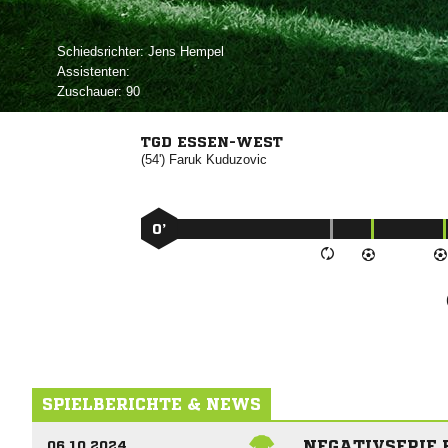
Schiedsrichter:
 
Assistenten:
Zuschauer:
90
TGD ESSEN-WEST
(54')


0’
SPIELBERICHTE & NEWS
NEGATIVSERIE 
06.10.2024