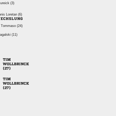
 
  
ECHSLUNG
  
 





