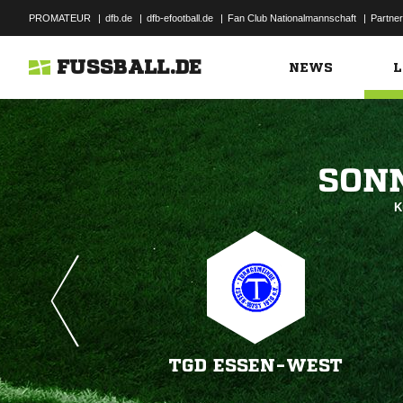
PROMATEUR
|
dfb.de
|
dfb-efootball.de
|
Fan Club Nationalmannschaft
|
Partner
FUSSBALL.DE
NEWS
L

K
TGD ESSEN-WEST