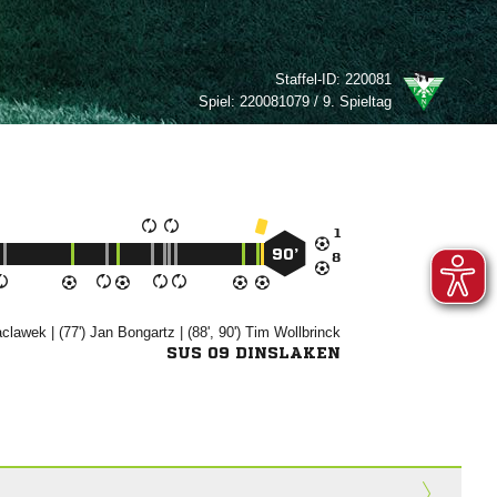
Staffel-ID:
220081
Spiel:
220081079 / 9. Spieltag

90’


| (77')


| (88', 90')


SUS 09 DINSLAKEN