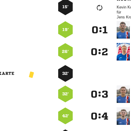
15’
 
für
 
:


19’
:


26’
KARTE
32’
:


32’
:


42’