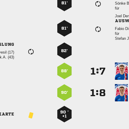
81’
 
für
 
AUSW
81’
 
für
 
SLUNG
82’
 
k.A. (43)
:


88’
:


90’
90 ’
KARTE
+1