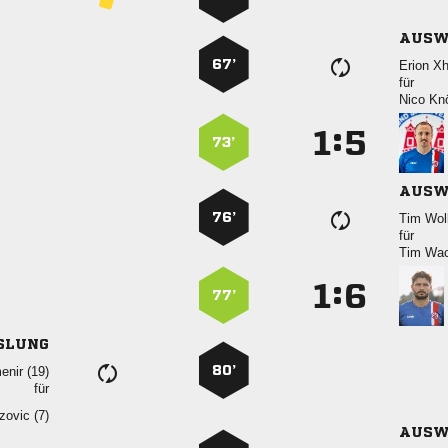
AUSW
67’
 
für
 
:


73’
AUSW
76’
 
für
 
:


77’
SLUNG
80’
 
für
 
AUSW