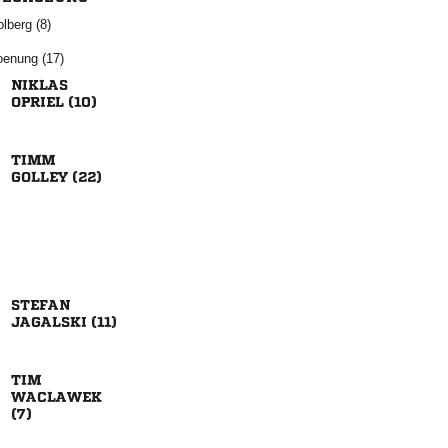
 
 

 

 

 


