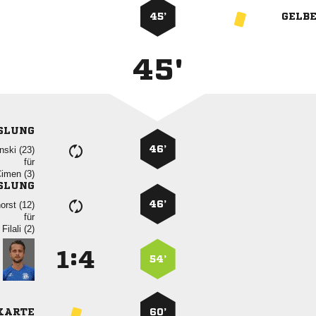
45’
GELB
45'
SLUNG
46’
 
für
 
SLUNG
46’
 
für
 
:


54’
KARTE
60’