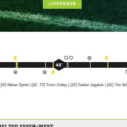
LIVETICKER
45’
(19')


| (26', 73')


| (32')


| (42')


BEI TGD ESSEN-WEST