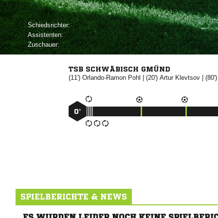
Schiedsrichter:
Assistenten:
Zuschauer:
TSB SCHWÄBISCH GMÜND
(11')


| (20')


| (80'
0’
SPIELBERICHTE & NEWS
ES WURDEN LEIDER NOCH KEINE SPIELBERI