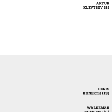

 

 
