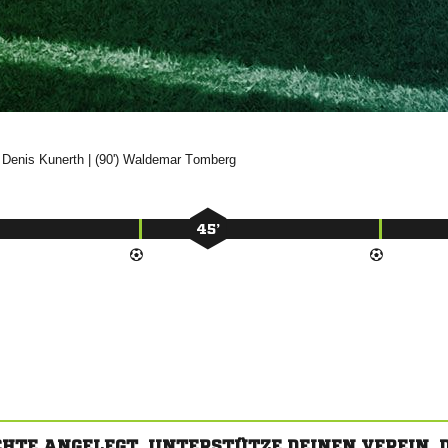
)


| (90')


45’
CHTE ANGELEGT. UNTERSTÜTZE DEINEN VEREIN,