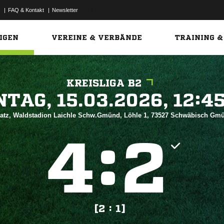
|
FAQ & Kontakt
|
Newsletter
Link
IGEN
VEREINE & VERBÄNDE
TRAINING &
KREISLIGA B2
 


atz, Waldstadion Laichle Schw.Gmünd, Löhle 1, 73527 Schwäbisch G
:


[2 : 1]