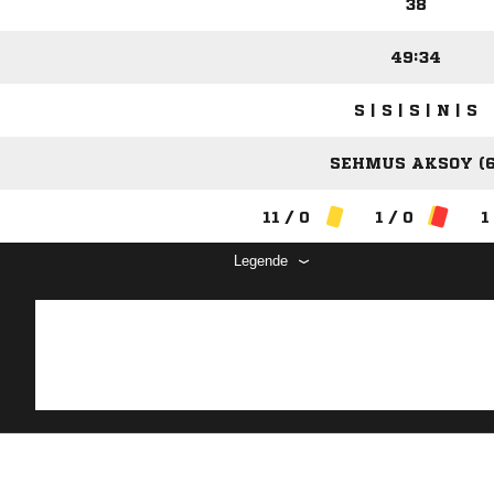
38
49:34
S | S | S | N | S
SEHMUS AKSOY (6
11 / 0
1 / 0
1
Legende