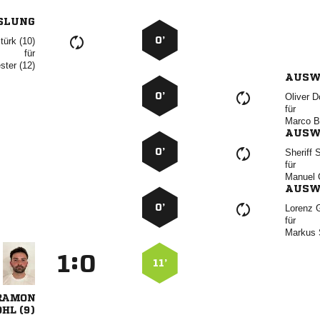
SLUNG
0’
 
für
 
AUSW
0’
 
für
 
AUSW
0’
 
für
 
AUSW
0’
 
für
 
:


11’

 