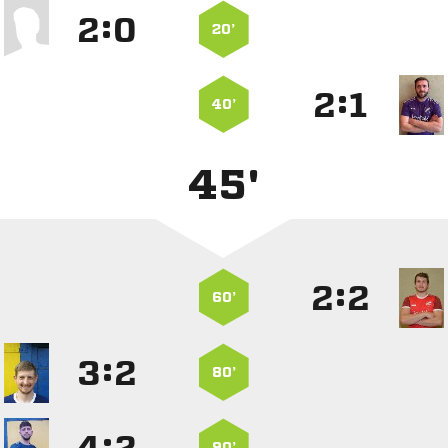
:


20’
:


40’
45'
:


60’
:


80’
:
90’