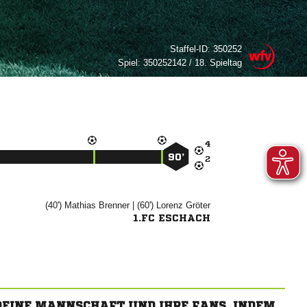
Staffel-ID:
350252
Spiel:
350252142 / 18. Spieltag

90’

(40')


| (60')


1.FC ESCHACH
 DEINE MANNSCHAFT UND IHRE FANS, INDEM