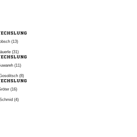
ECHSLUNG
 
 
ECHSLUNG
 
 
ECHSLUNG
 
 