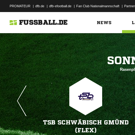
PROMATEUR
|
dfb.de
|
dfb-efootball.de
|
Fan Club Nationalmannschaft
|
Partner
FUSSBALL.DE
NEWS
L

Rasenpl
TSB SCHWÄBISCH GMÜND
(FLEX)