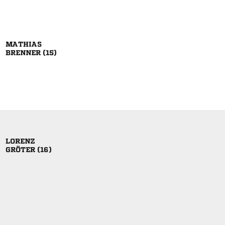

 

 