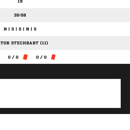
19
35:58
N | S | S | N | S
TOR STECHBART (11)
0 / 0
0 / 0