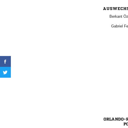
AUSWECH
 
 

