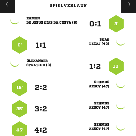
SPIELVERLAUF

:


     
3’

:


 
6’

:


 
10’

:


 
15’

:


 
25’

:


 
45’