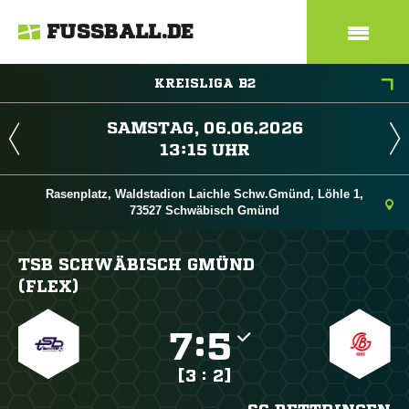
FUSSBALL.DE
KREISLIGA B2
 
 
Rasenplatz, Waldstadion Laichle Schw.Gmünd, Löhle 1,
73527 Schwäbisch Gmünd
TSB SCHWÄBISCH GMÜND
(FLEX)

:

[3 : 2]