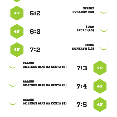

:


 
45’

:


 
45’

:


 
45’

:


     
45’

:


     
45’

:


     
45’