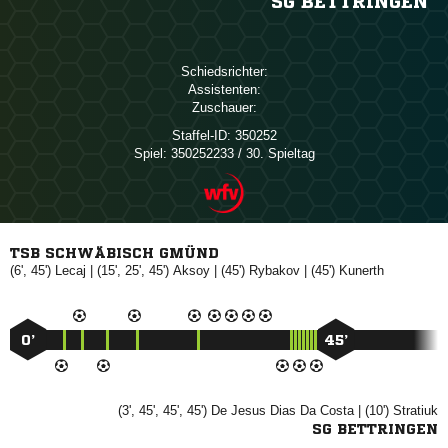
SG BETTRINGEN
Schiedsrichter:
Assistenten:
Zuschauer:
Staffel-ID:
350252
Spiel:
350252233 / 30. Spieltag
TSB SCHWÄBISCH GMÜND
(6', 45')

| (15', 25', 45')

| (45')

| (45')

0’
45’
(3', 45', 45', 45')
    
| (10')

SG BETTRINGEN