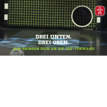
DREI UNTEN.
DREI OBEN.
WIR BRINGEN DICH AN DIE ZDF-TORWAND