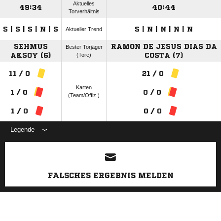
Aktuelles
49:34
40:44
Torverhältnis
S | S | S | N | S
S | N | N | N | N
Aktueller Trend
SEHMUS
RAMON DE JESUS DIAS DA
Bester Torjäger
AKSOY (6)
(Tore)
COSTA (7)
11 / 0
21 / 0
Karten
1 / 0
0 / 0
(Team/Offiz.)
1 / 0
0 / 0
Legende
ANZEIGE
FALSCHES ERGEBNIS MELDEN