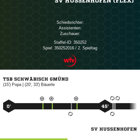
SV HUSSENHOFEN (FLEX)
Schiedsrichter:
Assistenten:
Zuschauer:
Staffel-ID:
350252
Spiel:
350252016 / 2. Spieltag
TSB SCHWÄBISCH GMÜND
(15')

| (20', 33')

0’
45’
SV HUSSENHOFEN