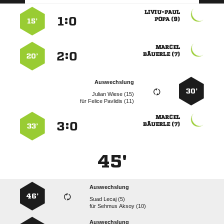

:


 
15’

:


 
20’
Auswechslung
30’
  
für
  

:


 
33’
45'
Auswechslung
46’
  
für
  
Auswechslung