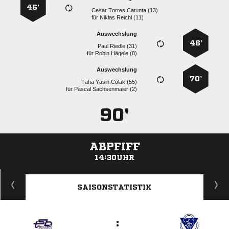
46’
   
für
  
Auswechslung
46’
  
für
  
Auswechslung
70’
   
für
  
90'
ABPFIFF
14:30UHR
ANZEIGE
SAISONSTATISTIK
: