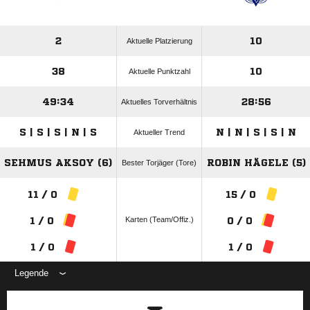
2
10
Aktuelle Platzierung
38
10
Aktuelle Punktzahl
49:34
28:56
Aktuelles Torverhältnis
S | S | S | N | S
N | N | S | S | N
Aktueller Trend
SEHMUS AKSOY (6)
ROBIN HÄGELE (5)
Bester Torjäger (Tore)
11 / 0
15 / 0
Karten (Team/Offiz.)
1 / 0
0 / 0
1 / 0
1 / 0
Legende
ANZEIGE