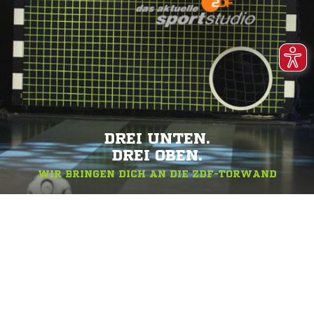
DREI UNTEN.
DREI OBEN.
WIR BRINGEN DICH AN DIE ZDF-TORWAND