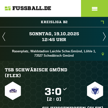
FUSSBALL.DE
KREISLIGA B2
 
 
Rasenplatz, Waldstadion Laichle Schw.Gmünd, Löhle 1,
73527 Schwäbisch Gmünd
TSB SCHWÄBISCH GMÜND
(FLEX)

:

[2 : 0]