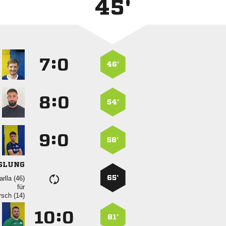
45'
:


46’
:


54’
:


58’
SLUNG
65’
 
für
 
:


81’