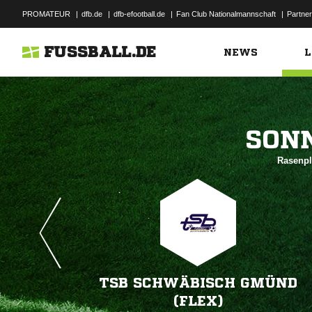
PROMATEUR
|
dfb.de
|
dfb-efootball.de
|
Fan Club Nationalmannschaft
|
Partner
FUSSBALL.DE
NEWS
L

Rasenpl
TSB SCHWÄBISCH GMÜND
(FLEX)