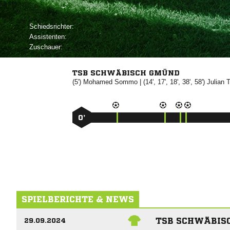
Schiedsrichter:
Assistenten:
Zuschauer:
TSB SCHWÄBISCH GMÜND
(5')


| (14', 17', 18', 38', 58')


0’
SPIELBERICHTE & NEWS
TSB SCHWÄBIS
29.09.2024