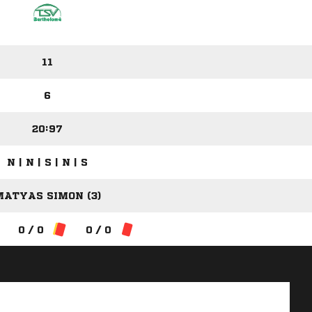
11
6
20:97
N | N | S | N | S
MATYAS SIMON (3)
0 / 0
0 / 0