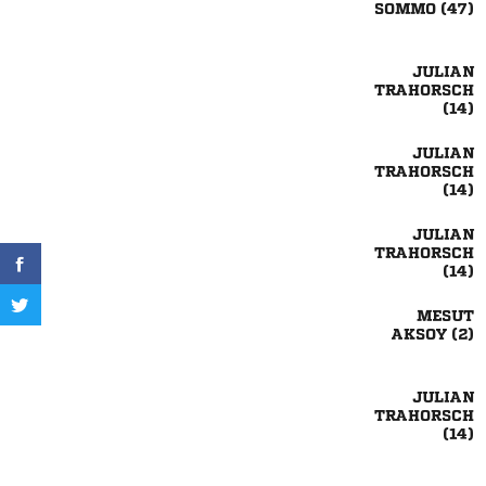
 










 


