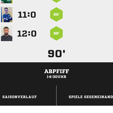
:


86’
:


88’
90'
ABPFIFF
14:30UHR
ANZEIGE
SAISONVERLAUF
SPIELE GEGENEINAN