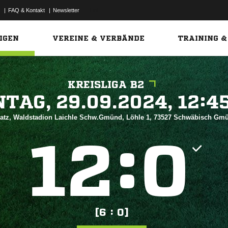
|
FAQ & Kontakt
|
Newsletter
Link
IGEN
VEREINE & VERBÄNDE
TRAINING &
KREISLIGA B2
 


atz, Waldstadion Laichle Schw.Gmünd, Löhle 1, 73527 Schwäbisch G
:


[6 : 0]