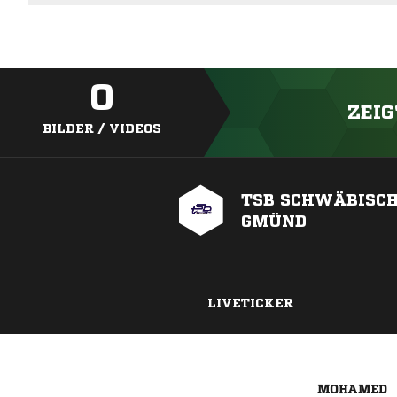
0
ZEIG
BILDER / VIDEOS
TSB SCHWÄBISC
GMÜND
LIVETICKER
