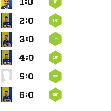
:


5’
:


14’
:


17’
:


18’
:


35’
:


38’