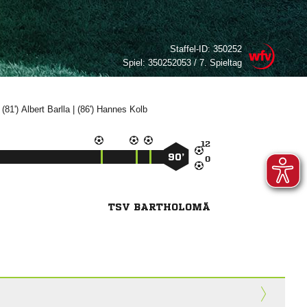
Staffel-ID:
350252
Spiel:
350252053 / 7. Spieltag
 (81')


| (86')



90’

TSV BARTHOLOMÄ