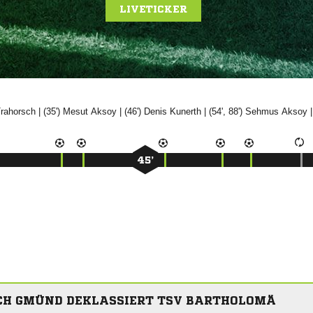
LIVETICKER

| (35')


| (46')


| (54', 88')


|
45’
CH GMÜND DEKLASSIERT TSV BARTHOLOMÄ