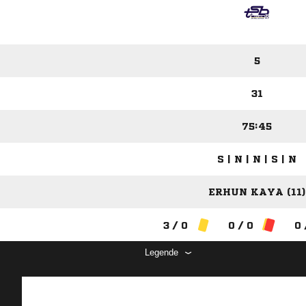
5
31
75:45
S | N | N | S | N
ERHUN KAYA (11)
3 / 0
0 / 0
0 
Legende