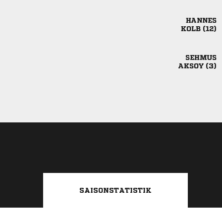

 

 
SAISONSTATISTIK