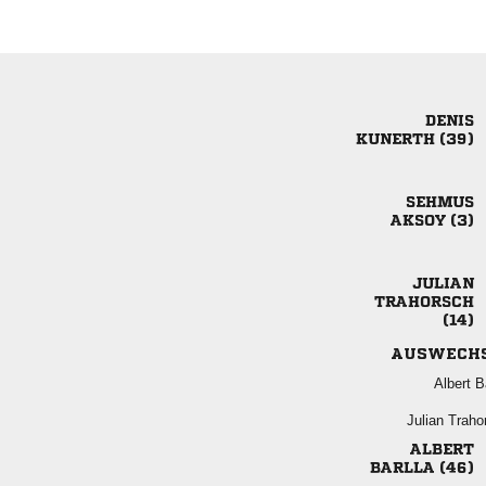

 

 



AUSWECH
 
 

 